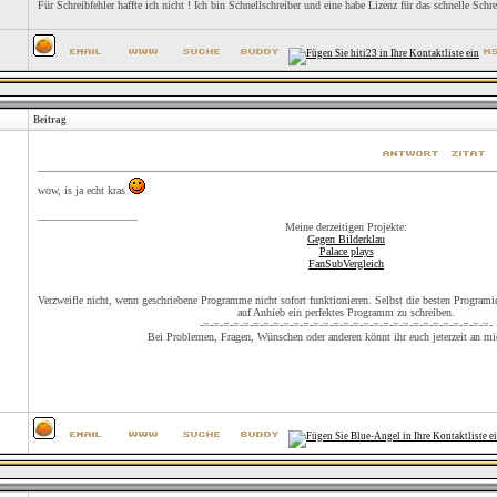
Für Schreibfehler haffte ich nicht ! Ich bin Schnellschreiber und eine habe Lizenz für das schnelle Schre
Beitrag
wow, is ja echt kras
__________________
Meine derzeitigen Projekte:
Gegen Bilderklau
Palace plays
FanSubVergleich
Verzweifle nicht, wenn geschriebene Programme nicht sofort funktionieren. Selbst die besten Programier
auf Anhieb ein perfektes Programm zu schreiben.
-=-=-=-=-=-=-=-=-=-=-=-=-=-=-=-=-=-=-=-=-=-=-=-=-=-=-=-=-=-
Bei Problemen, Fragen, Wünschen oder anderen könnt ihr euch jeterzeit an m