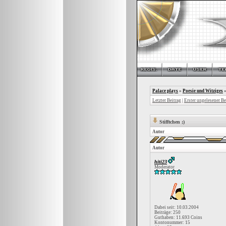
Palace plays
»
Poesie und Witziges
Letzter Beitrag
|
Erster ungelesener Be
Stifftchen ;)
Autor
Autor
hiti23
Moderator
Dabei seit: 10.03.2004
Beiträge: 250
Guthaben: 11.693 Coins
Kontonummer: 15