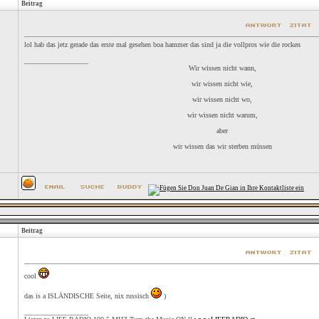
Beitrag
lol hab das jetz gerade das erste mal gesehen boa hammer das sind ja die vollpros wie die rocken
__________________
Wir wissen nicht wann,
wir wissen nicht wie,
wir wissen nicht wo,
wir wissen nicht warum,
aber
wir wissen das wir sterben müssen
Beitrag
cool
das is a ISLÄNDISCHE Seite, nix russisch
)
__________________