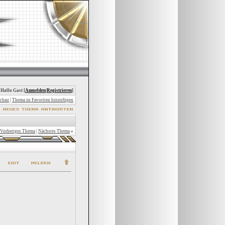
 Hallo Gast [
Anmelden
|
Registrieren
]
chau
|
Thema zu Favoriten hinzufügen
Vorheriges Thema
|
Nächstes Thema
»