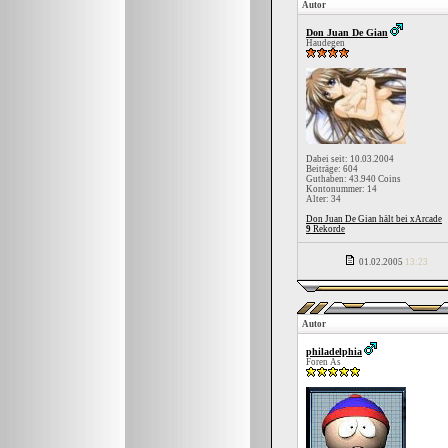
Autor
Don Juan De Gian
Haudegen
Dabei seit: 10.03.2004
Beiträge: 604
Guthaben: 43.940 Coins
Kontonummer: 14
Alter: 34
Don Juan De Gian hält bei xArcade
9
Rekorde
01.02.2005
13:23
Autor
philadelphia
Foren As