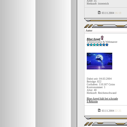
Alter: 35
Herkunft: österreich
03.11.2004
16:18
Autor
Blue-Angel
Administrator & Webmaster
Dabei seit: 04.03.2004
Beiträge: 822
Guthaben: 110.507 Coins
Kontonummer: 1
Alter: 40
Herkunft: Reichenschwand
Blue-Angel hält bei xArcade
5
Rekorde
03.11.2004
22:25