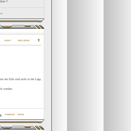
iben !!
er der Erde sind nicht in der Lage,
ich wenden.