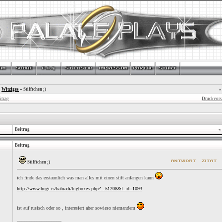
»
Witziges
»
Stifftchen ;)
»
itrag
Druckvors
Beitrag
«
Beitrag
Stifftchen ;)
ich finde das erstaunlich was man alles mit einen stift anfangen kann
http://www.hugi.is/hahradi/bigboxes.php?...51208&f_id=1093
ist auf rusisch oder so , interesiert aber sowieso niemandem
__________________