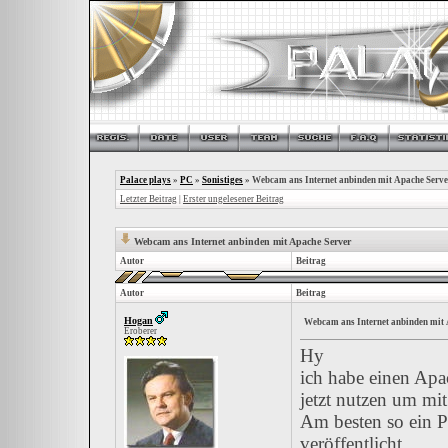
Palace plays
»
PC
»
Sonistiges
»
Webcam ans Internet anbinden mit Apache Serve
Letzter Beitrag
|
Erster ungelesener Beitrag
Webcam ans Internet anbinden mit Apache Server
Autor
Beitrag
Autor
Beitrag
Hogan
Webcam ans Internet anbinden mit 
Eroberer
Hy
ich habe einen Apa
jetzt nutzen um mi
Am besten so ein P
veröffentlicht.