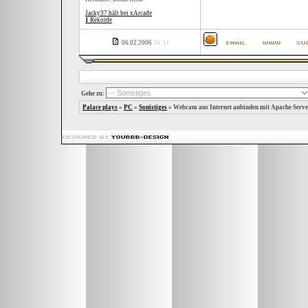
Jacky37 hält bei xArcade
1
Rekorde
06.02.2006
16:34
Gehe zu:
Palace plays
»
PC
»
Sonistiges
»
Webcam ans Internet anbinden mit Apache Serve