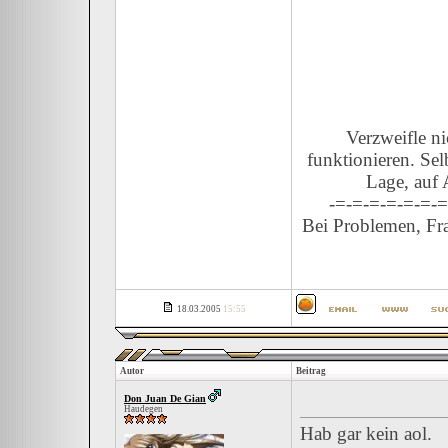
Verzweifle n
funktionieren. Sel
Lage, auf 
-=-=-=-=-=-=-=
Bei Problemen, Fra
18.03.2005
15:55
Autor
Beitrag
Don Juan De Gian
Haudegen
Hab gar kein aol.