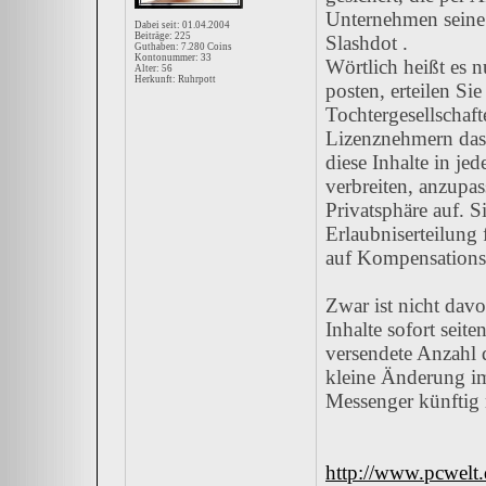
Unternehmen seine
Dabei seit: 01.04.2004
Beiträge: 225
Slashdot .
Guthaben: 7.280 Coins
Kontonummer: 33
Wörtlich heißt es 
Alter: 56
Herkunft: Ruhrpott
posten, erteilen Si
Tochtergesellschaf
Lizenznehmern das 
diese Inhalte in j
verbreiten, anzupa
Privatsphäre auf. 
Erlaubniserteilung
auf Kompensationsl
Zwar ist nicht dav
Inhalte sofort seit
versendete Anzahl d
kleine Änderung im
Messenger künftig 
http://www.pcwelt