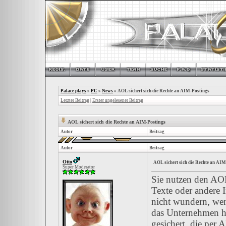
Palace plays
»
PC
»
News
»
AOL sichert sich die Rechte an AIM-Postings
Letzter Beitrag
|
Erster ungelesener Beitrag
AOL sichert sich die Rechte an AIM-Postings
Autor
Beitrag
Autor
Beitrag
Otto
AOL sichert sich die Rechte an AIM
Super Moderator
Sie nutzen den AOL
Texte oder andere 
nicht wundern, wen
das Unternehmen h
gesichert, die per