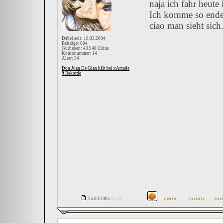
naja ich fahr heute
Ich komme so ende 
ciao man sieht sich
Dabei seit: 10.03.2004
Beiträge: 604
______________
Guthaben: 43.940 Coins
Kontonummer: 14
Alter: 34
Don Juan De Gian hält bei xArcade
9
Rekorde
25.03.2005
00:33