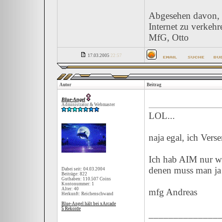
Abgesehen davon, 
Internet zu verkehre
MfG, Otto
17.03.2005
22:57
Autor
Beitrag
Blue-Angel
Administrator & Webmaster
LOL...
naja egal, ich Ver
Ich hab AIM nur we
denen muss man j
Dabei seit: 04.03.2004
Beiträge: 822
Guthaben: 110.507 Coins
Kontonummer: 1
Alter: 40
mfg Andreas
Herkunft: Reichenschwand
Blue-Angel hält bei xArcade
5
Rekorde
______________