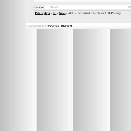
Gehe zu:
Palace plays
»
PC
»
News
»
AOL sichert sich die Rechte an AIM-Postings