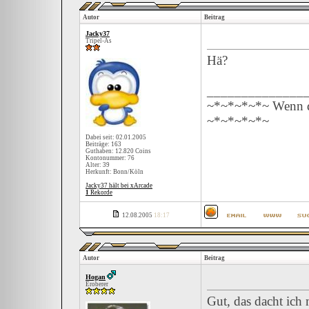
Autor
Beitrag
Jacky37
Tripel-As
Hä?
______________
~*~*~*~*~ Wenn du
~*~*~*~*~
Dabei seit: 02.01.2005
Beiträge: 163
Guthaben: 12.820 Coins
Kontonummer: 76
Alter: 39
Herkunft: Bonn/Köln
Jacky37 hält bei xArcade
1
Rekorde
12.08.2005
18:17
Autor
Beitrag
Hogan
Eroberer
Gut, das dacht ich 