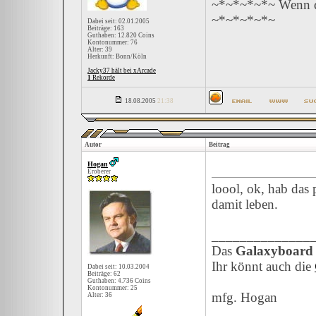
~*~*~*~*~ Wenn du
~*~*~*~*~
Dabei seit: 02.01.2005
Beiträge: 163
Guthaben: 12.820 Coins
Kontonummer: 76
Alter: 39
Herkunft: Bonn/Köln
Jacky37 hält bei xArcade
1
Rekorde
18.08.2005
21:38
Autor
Beitrag
Hogan
Eroberer
loool, ok, hab das 
damit leben.
______________
Das
Galaxyboard
Ihr könnt auch die
Dabei seit: 10.03.2004
Beiträge: 62
Guthaben: 4.736 Coins
Kontonummer: 25
mfg. Hogan
Alter: 36