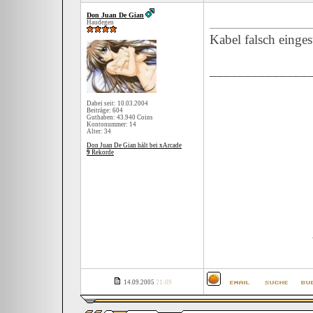
Don Juan De Gian
Haudegen
Kabel falsch einges
______________
Dabei seit: 10.03.2004
Beiträge: 604
Guthaben: 43.940 Coins
Kontonummer: 14
Alter: 34
Don Juan De Gian hält bei xArcade
9
Rekorde
14.09.2005
21:09