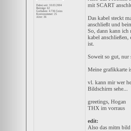
mit SCART anschlus
Dabei seit: 10.03.2004
Beiträge: 62
Guthaben: 4.736 Coins
Kontonummer: 25
Das kabel steckt m
Alter: 36
anschließt und bei
So, dann kann ich 
kabel anschließen
ist.
Soweit so gut, nur 
Meine grafikkarte i
vl. kann mir wer h
Bildschirm sehe...
greetings, Hogan
THX im vorraus
edit:
Also das mitm bild 