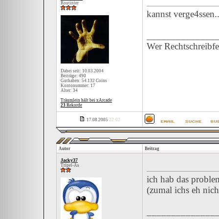
Routinier
kannst verge4ssen.
______________
Wer Rechtschreibfeh
Dabei seit: 10.03.2004
Beiträge: 490
Guthaben: 54.132 Coins
Kontonummer: 17
Alter: 34
Träumlein hält bei xArcade
23
Rekorde
17.08.2005
22:02
Autor
Beitrag
Jacky37
Tripel-As
ich hab das problem
(zumal ichs eh nic
______________