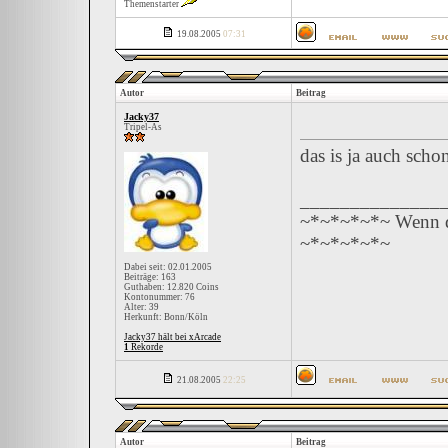
Themenstarter
19.08.2005
07:31
Autor
Beitrag
Jacky37
Tripel-As
das is ja auch scho
______________
~*~*~*~*~ Wenn du
~*~*~*~*~
Dabei seit: 02.01.2005
Beiträge: 163
Guthaben: 12.820 Coins
Kontonummer: 76
Alter: 39
Herkunft: Bonn/Köln
Jacky37 hält bei xArcade
1
Rekorde
21.08.2005
22:25
Autor
Beitrag