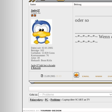
Autor
Beitrag
Jacky37
Tripel-As
oder so
______________
~*~*~*~*~ Wenn du
~*~*~*~*~
Dabei seit: 02.01.2005
Beiträge: 163
Guthaben: 12.820 Coins
Kontonummer: 76
Alter: 39
Herkunft: Bonn/Köln
Jacky37 hält bei xArcade
1
Rekorde
15.09.2005
18:03
Gehe zu:
Palace plays
»
PC
»
Probleme
»
Laptop über SCART an TV