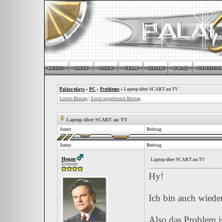
Palace plays
»
PC
»
Probleme
»
Laptop über SCART an TV
Letzter Beitrag
|
Erster ungelesener Beitrag
Laptop über SCART an TV
Autor
Beitrag
Autor
Beitrag
Hogan
Laptop über SCART an TV
Eroberer
Hy!
Ich bin auch wieder
Also das Problem i