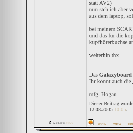
statt AV2)
nun steh ich aber 
aus dem laptop, so
bei meinem SCART 
und das für die kop
kupfhörerbuchse an 
weiterhin thx
______________
Das
Galaxyboard
Ihr könnt auch die
mfg. Hogan
Dieser Beitrag wurde
12.08.2005
10:05
.
12.08.2005
08:26