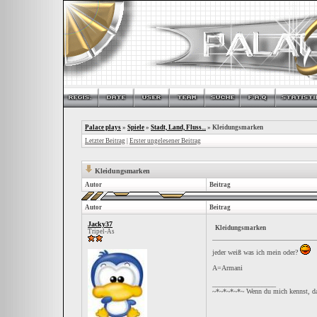
Palace plays
»
Spiele
»
Stadt, Land, Fluss...
»
Kleidungsmarken
Letzter Beitrag
|
Erster ungelesener Beitrag
Kleidungsmarken
Autor
Beitrag
Autor
Beitrag
Jacky37
Kleidungsmarken
Tripel-As
jeder weiß was ich mein oder?
A=Armani
__________________
~*~*~*~*~ Wenn du mich kennst, da