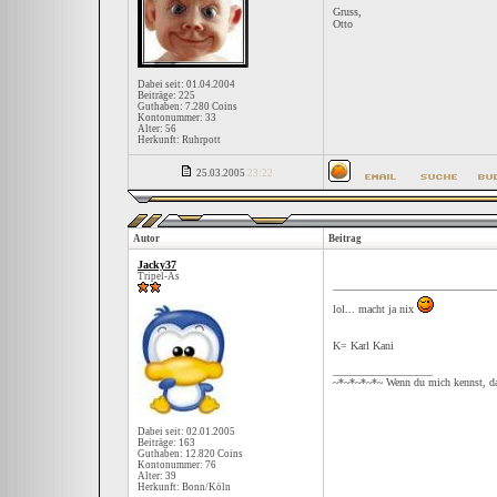
Gruss,
Otto
Dabei seit: 01.04.2004
Beiträge: 225
Guthaben: 7.280 Coins
Kontonummer: 33
Alter: 56
Herkunft: Ruhrpott
25.03.2005
23:22
Autor
Beitrag
Jacky37
Tripel-As
lol... macht ja nix
K= Karl Kani
__________________
~*~*~*~*~ Wenn du mich kennst, da
Dabei seit: 02.01.2005
Beiträge: 163
Guthaben: 12.820 Coins
Kontonummer: 76
Alter: 39
Herkunft: Bonn/Köln