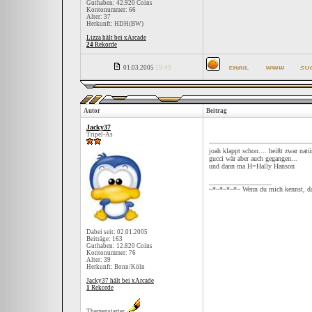
Guthaben: 42.920 Coins
Kontonummer: 66
Alter: 37
Herkunft: HDH(BW)
Lizza hält bei xArcade
24
Rekorde
01.03.2005
19:49
Autor
Beitrag
Jacky37
Tripel-As
joah klappt schon.... heißt zwar natü
gucci wär aber auch gegangen...
und dann ma H=Hally Hanson
__________________
~*~*~*~*~ Wenn du mich kennst, da
Dabei seit: 02.01.2005
Beiträge: 163
Guthaben: 12.820 Coins
Kontonummer: 76
Alter: 39
Herkunft: Bonn/Köln
Jacky37 hält bei xArcade
1
Rekorde
Themenstarter