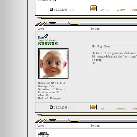
02.03.2005
15:06
Autor
Beitrag
Otto
Super Moderator
H= Hugo Boss
Da hatte ich vor geraumer Zeit einen
Bin ausgewichen auf ein "no - name"
So long,
Otto
Dabei seit: 01.04.2004
Beiträge: 225
Guthaben: 7.280 Coins
Kontonummer: 33
Alter: 56
Herkunft: Ruhrpott
25.03.2005
00:17
Autor
Beitrag
Jacky37
Tripel-As