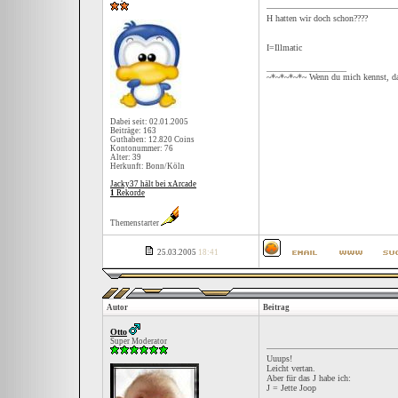
H hatten wir doch schon????
I=Illmatic
__________________
~*~*~*~*~ Wenn du mich kennst, da
Dabei seit: 02.01.2005
Beiträge: 163
Guthaben: 12.820 Coins
Kontonummer: 76
Alter: 39
Herkunft: Bonn/Köln
Jacky37 hält bei xArcade
1
Rekorde
Themenstarter
25.03.2005
18:41
Autor
Beitrag
Otto
Super Moderator
Uuups!
Leicht vertan.
Aber für das J habe ich:
J = Jette Joop