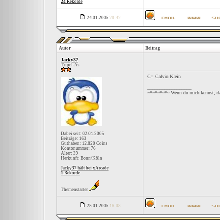
24
Rekorde
24.01.2005
20:42
Autor
Beitrag
Jacky37
Tripel-As
C= Calvin Klein
__________________
~*~*~*~*~ Wenn du mich kennst, da
Dabei seit: 02.01.2005
Beiträge: 163
Guthaben: 12.820 Coins
Kontonummer: 76
Alter: 39
Herkunft: Bonn/Köln
Jacky37 hält bei xArcade
1
Rekorde
Themenstarter
25.01.2005
16:08