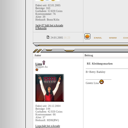
Dabei seit: 02.01.2005
Beiträge: 163
Guthaben: 12.820 Coins
Kontonummer: 76
Alter: 39
Herkunft: Bonn/Köln
Jacky37 hält bei xArcade
1
Rekorde
24.01.2005
16:23
Autor
Beitrag
Lizza
RE: Kleidungsmarken
Doppel-As
B=Betty Barkley
__________________
Greetz Lisa
Dabei seit: 20.12.2004
Beiträge: 144
Guthaben: 42.920 Coins
Kontonummer: 66
Alter: 37
Herkunft: HDH(BW)
Lizza hält bei xArcade