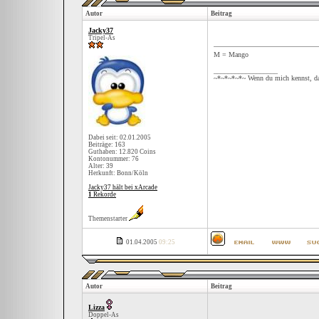
Autor
Beitrag
Jacky37
Tripel-As
M = Mango
__________________
~*~*~*~*~ Wenn du mich kennst, da
Dabei seit: 02.01.2005
Beiträge: 163
Guthaben: 12.820 Coins
Kontonummer: 76
Alter: 39
Herkunft: Bonn/Köln
Jacky37 hält bei xArcade
1
Rekorde
Themenstarter
01.04.2005
09:25
Autor
Beitrag
Lizza
Doppel-As