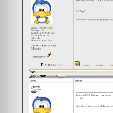
joah keine ahnung.... sonst würde 
)
E= Esprit
__________________
~*~*~*~*~ Wenn du mich kennst, da
Dabei seit: 02.01.2005
Beiträge: 163
Guthaben: 12.820 Coins
Kontonummer: 76
Alter: 39
Herkunft: Bonn/Köln
Jacky37 hält bei xArcade
1
Rekorde
Themenstarter
29.01.2005
18:08
Autor
Beitrag
Jacky37
Tripel-As
dann mach ich hier auch ma weiter...
F=Fila
__________________
~*~*~*~*~ Wenn du mich kennst, da