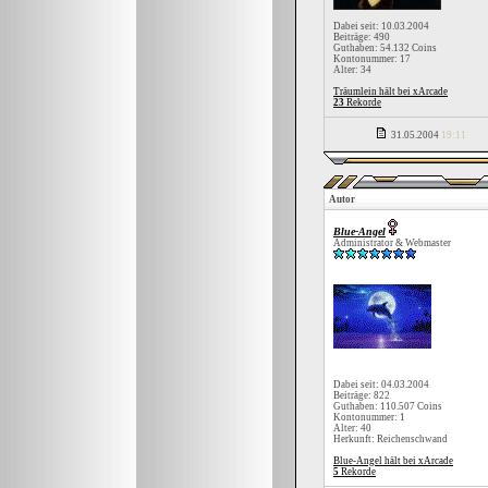
Dabei seit: 10.03.2004
Beiträge: 490
Guthaben: 54.132 Coins
Kontonummer: 17
Alter: 34
Träumlein hält bei xArcade
23
Rekorde
31.05.2004
19:11
Autor
Blue-Angel
Administrator & Webmaster
Dabei seit: 04.03.2004
Beiträge: 822
Guthaben: 110.507 Coins
Kontonummer: 1
Alter: 40
Herkunft: Reichenschwand
Blue-Angel hält bei xArcade
5
Rekorde