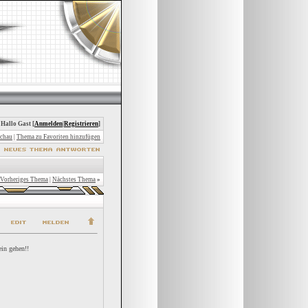
 Hallo Gast [
Anmelden
|
Registrieren
]
chau
|
Thema zu Favoriten hinzufügen
Vorheriges Thema
|
Nächstes Thema
»
ein gehen!!