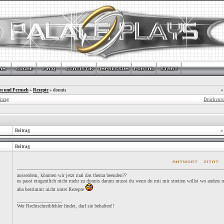
lm und Fernseh
»
Rezepte
»
donuts
»
itrag
Druckvors
Beitrag
«
Beitrag
ausserdem, könnten wir jetzt mal das thema beenden??
es passt eingentlich nicht mehr zu donuts darum musst du wenn du mit mir streiten willst wo anders r
aba bestimmt nicht unter Rezepte
__________________
Wer Rechtschreibfehler findet, darf sie behalten!!