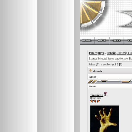
Palace plays
»
Hobbies, Freizeit, Fi
Letzter Beitrag
|
Erster ungelesener Be
[3]
Seiten (3):
« vorherige
1
2
donuts
Autor
Autor
Träumlein
Routinier