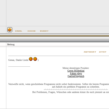
Beitrag
Genau, Danke Linda
)
__________________
Meine derzeitigen Projekte:
Gegen Bilderklau
Palace plays
FanSubVergleich
Verzweifle nicht, wenn geschriebene Programme nicht sofort funktionieren. Selbst die besten Programier
auf Anhieb ein perfektes Programm zu schreiben.
-=-=-=-=-=-=-=-=-=-=-=-=-=-=-=-=-=-=-=-=-=-=-=-=-=-=-=-=-=-
Bei Problemen, Fragen, Wünschen oder anderen könnt ihr euch jeterzeit an m