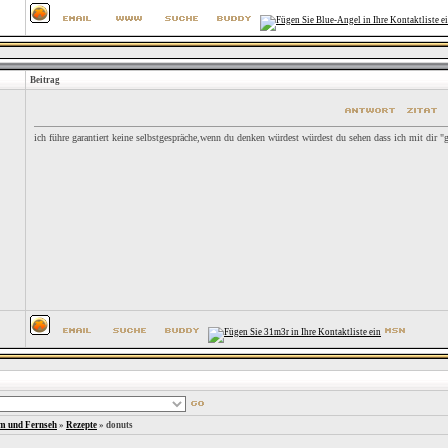
Beitrag
ich führe garantiert keine selbstgespräche,wenn du denken würdest würdest du sehen dass ich mit dir "
lm und Fernseh
»
Rezepte
»
donuts