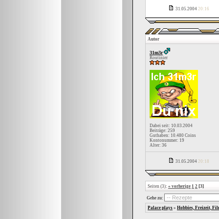
31.05.2004
20:16
Autor
31m3r
Routinier
Dabei seit: 10.03.2004
Beiträge: 259
Guthaben: 10.480 Coins
Kontonummer: 19
Alter: 36
31.05.2004
20:18
[3]
Seiten (3):
« vorherige
1
2
Gehe zu:
Palace plays
»
Hobbies, Freizeit, Fi