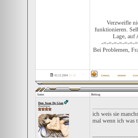
Verzweifle n
funktionieren. Sel
Lage, auf 
-=-=-=-=-=-=-=
Bei Problemen, Fra
05.12.2004
15:18
Autor
Beitrag
Don Juan De Gian
Haudegen
ich weis sie manch
mal wenn ich was t
______________