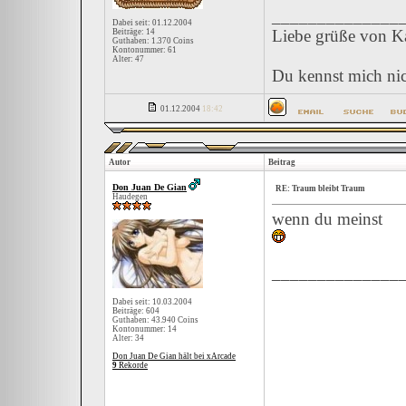
______________
Dabei seit: 01.12.2004
Liebe grüße von Ka
Beiträge: 14
Guthaben: 1.370 Coins
Kontonummer: 61
Alter: 47
Du kennst mich nic
01.12.2004
18:42
Autor
Beitrag
Don Juan De Gian
RE: Traum bleibt Traum
Haudegen
wenn du meinst
______________
Dabei seit: 10.03.2004
Beiträge: 604
Guthaben: 43.940 Coins
Kontonummer: 14
Alter: 34
Don Juan De Gian hält bei xArcade
9
Rekorde