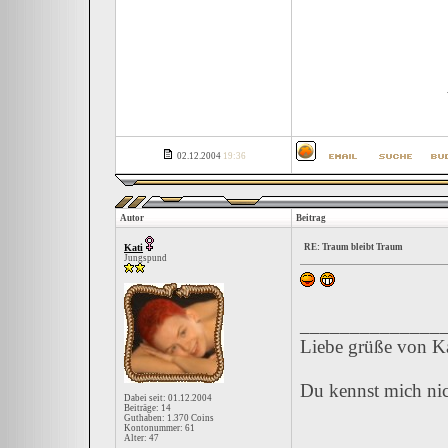
02.12.2004
19:36
Autor
Beitrag
Kati
RE: Traum bleibt Traum
Jungspund
______________
Liebe grüße von Ka
Du kennst mich nic
Dabei seit: 01.12.2004
Beiträge: 14
Guthaben: 1.370 Coins
Kontonummer: 61
Alter: 47