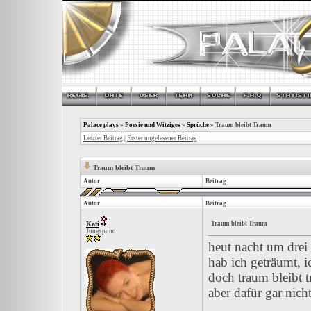
Palace plays
»
Poesie und Witziges
»
Sprüche
»
Traum bleibt Traum
Letzter Beitrag
|
Erster ungelesener Beitrag
Traum bleibt Traum
Autor
Beitrag
Autor
Beitrag
Kati
Traum bleibt Traum
Jungspund
heut nacht um drei 
hab ich geträumt, ic
doch traum bleibt t
aber dafür gar nicht