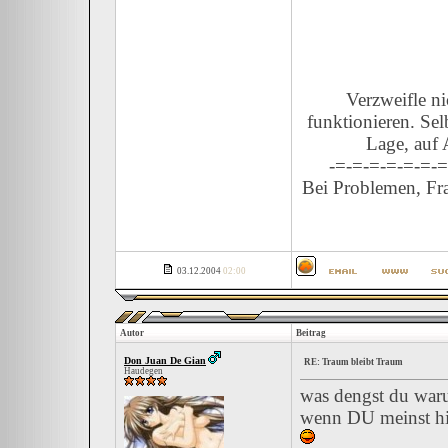
Verzweifle n
funktionieren. Sel
Lage, auf 
-=-=-=-=-=-=-=
Bei Problemen, Fra
03.12.2004
02:00
Autor
Beitrag
Don Juan De Gian
RE: Traum bleibt Traum
Haudegen
was dengst du war
wenn DU meinst hi