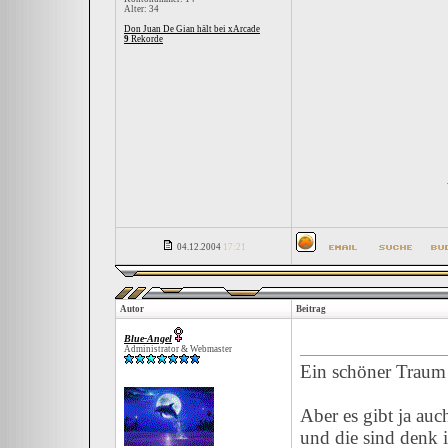
Alter: 34
Don Juan De Gian hält bei xArcade
9
Rekorde
04.12.2004
17:21
Autor
Beitrag
Blue-Angel
Administrator & Webmaster
Ein schöner Traum i
Aber es gibt ja au
und die sind denk 