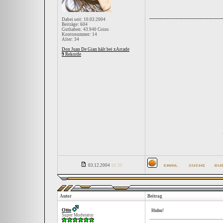
______________
Dabei seit: 10.03.2004
Beiträge: 604
Guthaben: 43.940 Coins
Kontonummer: 14
Alter: 34
Don Juan De Gian hält bei xArcade
9
Rekorde
03.12.2004
16:39
Autor
Beitrag
Otto
Huhu!
Super Moderator