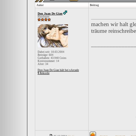
Autor
Beitrag
Don Juan De Gian
Haudegen
machen wir halt gl
träume reinschreib
______________
Dabei seit: 10.03.2004
Beiträge: 604
Guthaben: 43.940 Coins
Kontonummer: 14
Alter: 34
Don Juan De Gian hält bei xArcade
9
Rekorde