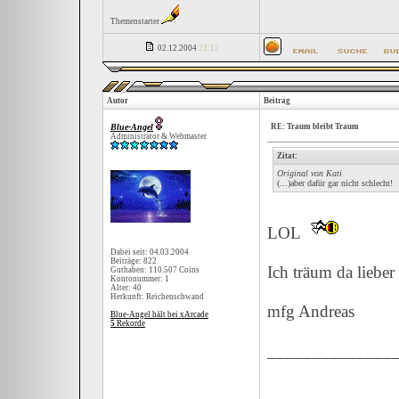
Themenstarter
02.12.2004
23:12
Autor
Beitrag
Blue-Angel
RE: Traum bleibt Traum
Administrator & Webmaster
Zitat:
Original von Kati
(...)aber dafür gar nicht schlecht!
LOL
Dabei seit: 04.03.2004
Beiträge: 822
Ich träum da liebe
Guthaben: 110.507 Coins
Kontonummer: 1
Alter: 40
Herkunft: Reichenschwand
mfg Andreas
Blue-Angel hält bei xArcade
5
Rekorde
______________