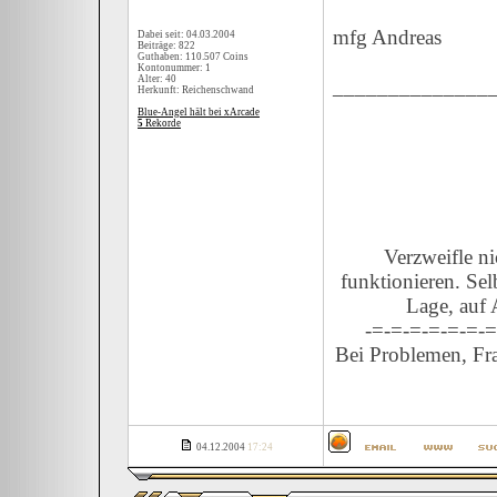
mfg Andreas
Dabei seit: 04.03.2004
Beiträge: 822
Guthaben: 110.507 Coins
Kontonummer: 1
Alter: 40
______________
Herkunft: Reichenschwand
Blue-Angel hält bei xArcade
5
Rekorde
Verzweifle n
funktionieren. Sel
Lage, auf 
-=-=-=-=-=-=-=
Bei Problemen, Fra
04.12.2004
17:24