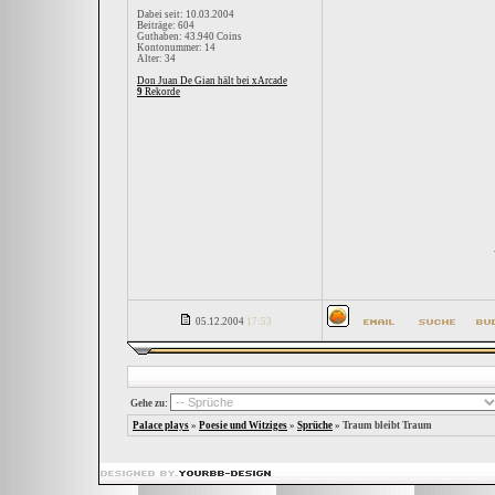
Dabei seit: 10.03.2004
Beiträge: 604
Guthaben: 43.940 Coins
Kontonummer: 14
Alter: 34
Don Juan De Gian hält bei xArcade
9
Rekorde
05.12.2004
17:53
Gehe zu:
Palace plays
»
Poesie und Witziges
»
Sprüche
»
Traum bleibt Traum