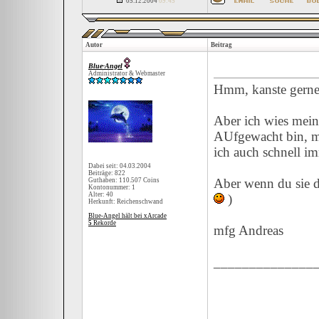
05.12.2004
09:45
Autor
Beitrag
Blue-Angel
Administrator & Webmaster
Hmm, kanste gern
Aber ich wies mei
AUfgewacht bin, ma
ich auch schnell im
Dabei seit: 04.03.2004
Beiträge: 822
Aber wenn du sie d
Guthaben: 110.507 Coins
Kontonummer: 1
Alter: 40
)
Herkunft: Reichenschwand
Blue-Angel hält bei xArcade
5
Rekorde
mfg Andreas
______________