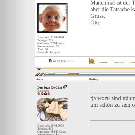
Manchmal ist der 
aber die Tatsache k
Gruss,
Otto
Dabei seit: 01.04.2004
Beiträge: 225
Guthaben: 7.280 Coins
Kontonummer: 33
Alter: 56
Herkunft: Ruhrpott
04.12.2004
00:36
Autor
Beitrag
Don Juan De Gian
Haudegen
tja wozu sind träu
um schön zu sein o
______________
Dabei seit: 10.03.2004
Beiträge: 604
Guthaben: 43.940 Coins
Kontonummer: 14