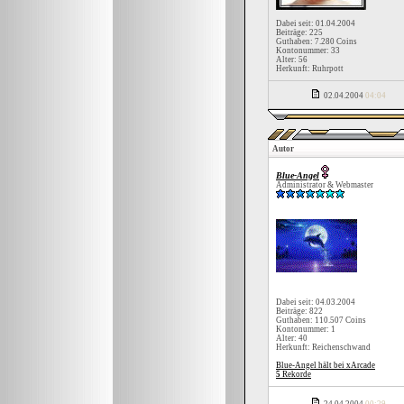
Dabei seit: 01.04.2004
Beiträge: 225
Guthaben: 7.280 Coins
Kontonummer: 33
Alter: 56
Herkunft: Ruhrpott
02.04.2004
04:04
Autor
Blue-Angel
Administrator & Webmaster
Dabei seit: 04.03.2004
Beiträge: 822
Guthaben: 110.507 Coins
Kontonummer: 1
Alter: 40
Herkunft: Reichenschwand
Blue-Angel hält bei xArcade
5
Rekorde