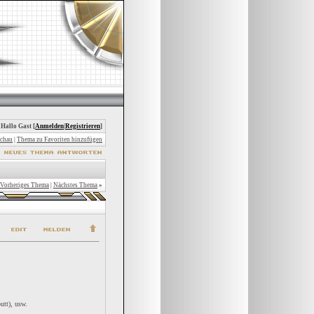
 Hallo Gast [
Anmelden
|
Registrieren
]
chau
|
Thema zu Favoriten hinzufügen
Vorheriges Thema
|
Nächstes Thema
»
utt), usw.