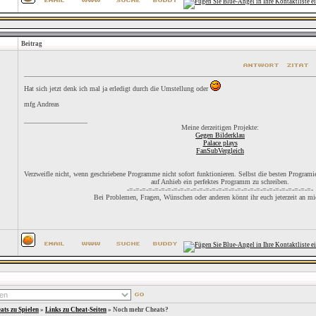
Beitrag
Hat sich jetzt denk ich mal ja erledigt durch die Umstellung oder
mfg Andreas
__________________
Meine derzeitigen Projekte:
Gegen Bilderklau
Palace plays
FanSubVergleich
Verzweifle nicht, wenn geschriebene Programme nicht sofort funktionieren. Selbst die besten Programier
auf Anhieb ein perfektes Programm zu schreiben.
-=-=-=-=-=-=-=-=-=-=-=-=-=-=-=-=-=-=-=-=-=-=-=-=-=-=-=-=-=-
Bei Problemen, Fragen, Wünschen oder anderen könnt ihr euch jeterzeit an m
ats zu Spielen
»
Links zu Cheat-Seiten
»
Noch mehr Cheats?