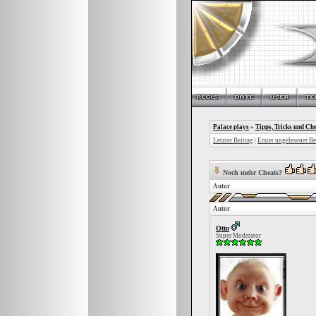
Palace plays
»
Tipps, Tricks und Che
Letzter Beitrag
|
Erster ungelesener Be
Noch mehr Cheats?
Autor
Autor
Otto
Super Moderator