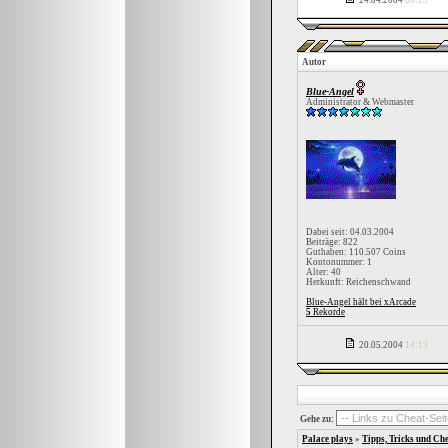
24.04.2004
00:29
Autor
Blue-Angel
Administrator & Webmaster
Dabei seit: 04.03.2004
Beiträge: 822
Guthaben: 110.507 Coins
Kontonummer: 1
Alter: 40
Herkunft: Reichenschwand
Blue-Angel hält bei xArcade
5
Rekorde
20.05.2004
14:13
Gehe zu:
Palace plays
»
Tipps, Tricks und Che