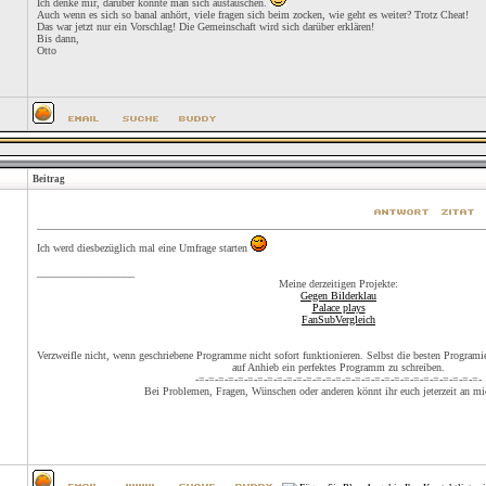
Ich denke mir, darüber könnte man sich austauschen.
Auch wenn es sich so banal anhört, viele fragen sich beim zocken, wie geht es weiter? Trotz Cheat!
Das war jetzt nur ein Vorschlag! Die Gemeinschaft wird sich darüber erklären!
Bis dann,
Otto
Beitrag
Ich werd diesbezüglich mal eine Umfrage starten
__________________
Meine derzeitigen Projekte:
Gegen Bilderklau
Palace plays
FanSubVergleich
Verzweifle nicht, wenn geschriebene Programme nicht sofort funktionieren. Selbst die besten Programier
auf Anhieb ein perfektes Programm zu schreiben.
-=-=-=-=-=-=-=-=-=-=-=-=-=-=-=-=-=-=-=-=-=-=-=-=-=-=-=-=-=-
Bei Problemen, Fragen, Wünschen oder anderen könnt ihr euch jeterzeit an m