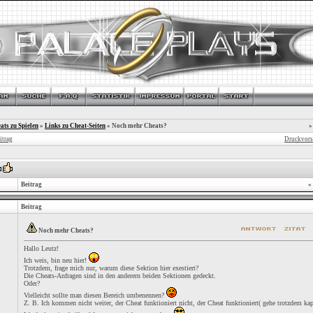
ats zu Spielen
»
Links zu Cheat-Seiten
»
Noch mehr Cheats?
»
itrag
Druckvors
Beitrag
«
Beitrag
Noch mehr Cheats?
Hallo Leutz!
Ich weis, bin neu hier!
Trotzdem, frage mich nur, warum diese Sektion hier exestiert?
Die Cheats-Anfragen sind in den anderern beiden Sektionen gedeckt.
Oder?
Vielleicht sollte man diesen Bereich umbenennen?
Z. B. Ich kommen nicht weiter, der Cheat funktioniert nicht, der Cheat funktioniert( gehe trotzdem kap