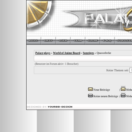
Palace plays
»
World of Anime Board
»
Sonstiges
» Quasselecke
(Benutzer im Forum aktiv: 1 Besucher)
Keine Themen seit
Neue Beiträge
(
Mehr
Keine neuen Beiträge
(
Mehr