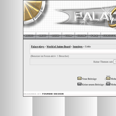
Palace plays
»
World of Anime Board
»
Sonstiges
» Links
(Benutzer im Forum aktiv: 1 Besucher)
Keine Themen seit
Neue Beiträge
(
Mehr
Keine neuen Beiträge
(
Mehr