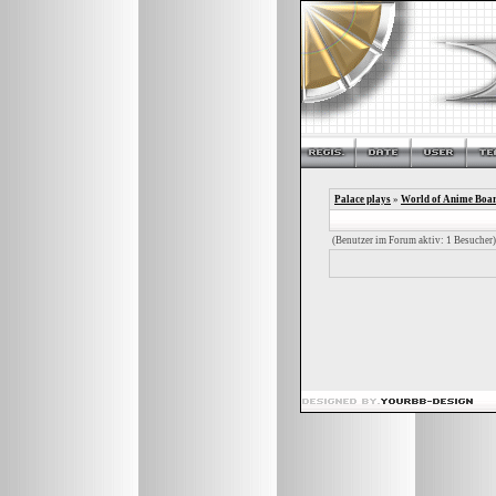
Palace plays
»
World of Anime Boa
(Benutzer im Forum aktiv: 1 Besucher)