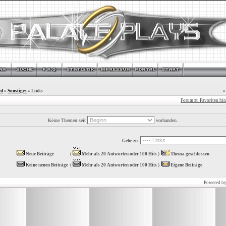
rd
»
Sonstiges
» Links
»
Forum zu Favoriten hi
Keine Themen seit
vorhanden.
Gehe zu:
Neue Beiträge
(
Mehr als 20 Antworten oder 100 Hits
)
Thema geschlossen
Keine neuen Beiträge
(
Mehr als 20 Antworten oder 100 Hits
)
Eigene Beiträge
Powered b