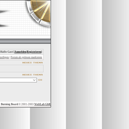
 Hallo Gast [
Anmelden
|
Registrieren
]
nzufügen
|
Forum als gelesen markieren
y
Burning Board
© 2001-2003
WoltLab GbR