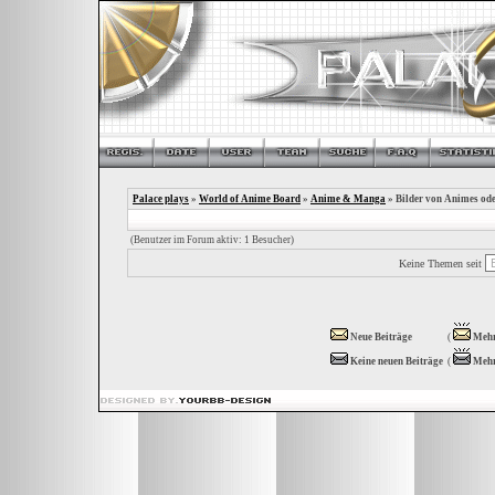
Palace plays
»
World of Anime Board
»
Anime & Manga
» Bilder von Animes od
(Benutzer im Forum aktiv: 1 Besucher)
Keine Themen seit
Neue Beiträge
(
Mehr
Keine neuen Beiträge
(
Mehr