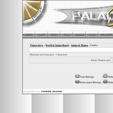
Palace plays
»
World of Anime Board
»
Anime & Manga
» Fanfics
(Benutzer im Forum aktiv: 1 Besucher)
Keine Themen seit
Neue Beiträge
(
Mehr
Keine neuen Beiträge
(
Mehr