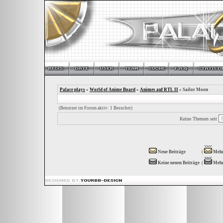
Palace plays
»
World of Anime Board
»
Animes auf RTL II
» Sailor Moon
(Benutzer im Forum aktiv: 1 Besucher)
Keine Themen seit
Neue Beiträge
(
Mehr
Keine neuen Beiträge
(
Mehr