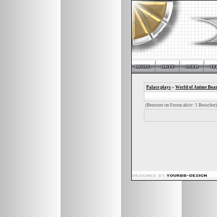
Palace plays
»
World of Anime Boa
(Benutzer im Forum aktiv: 1 Besucher)