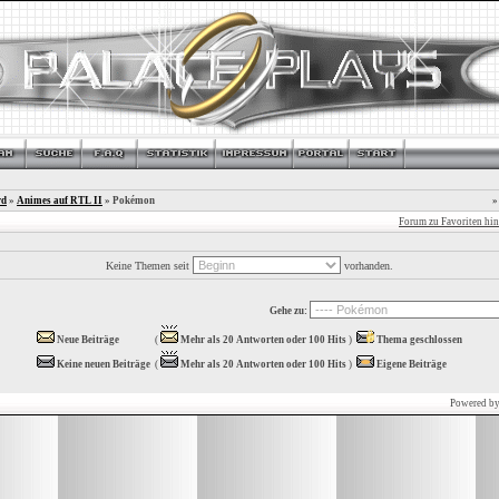
rd
»
Animes auf RTL II
» Pokémon
»
Forum zu Favoriten hi
Keine Themen seit
vorhanden.
Gehe zu:
Neue Beiträge
(
Mehr als 20 Antworten oder 100 Hits
)
Thema geschlossen
Keine neuen Beiträge
(
Mehr als 20 Antworten oder 100 Hits
)
Eigene Beiträge
Powered b