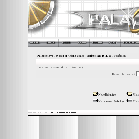
Palace plays
»
World of Anime Board
»
Animes auf RTL II
» Pokémon
(Benutzer im Forum aktiv: 1 Besucher)
Keine Themen seit
Neue Beiträge
(
Mehr
Keine neuen Beiträge
(
Mehr