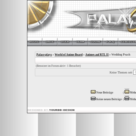
Palace plays
»
World of Anime Board
»
Animes auf RTL II
» Wedding Peach
(Benutzer im Forum aktiv: 1 Besucher)
Keine Themen seit
Neue Beiträge
(
Mehr
Keine neuen Beiträge
(
Mehr