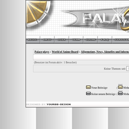
Palace plays
»
World of Anime Board
»
Allgemeines, News, Aktuelles und Inform
(Benutzer im Forum aktiv: 1 Besucher)
Keine Themen seit
Neue Beiträge
(
Mehr
Keine neuen Beiträge
(
Mehr