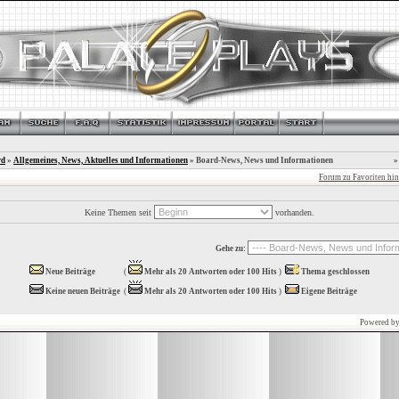
rd
»
Allgemeines, News, Aktuelles und Informationen
» Board-News, News und Informationen
»
Forum zu Favoriten hi
Keine Themen seit
vorhanden.
Gehe zu:
Neue Beiträge
(
Mehr als 20 Antworten oder 100 Hits
)
Thema geschlossen
Keine neuen Beiträge
(
Mehr als 20 Antworten oder 100 Hits
)
Eigene Beiträge
Powered b