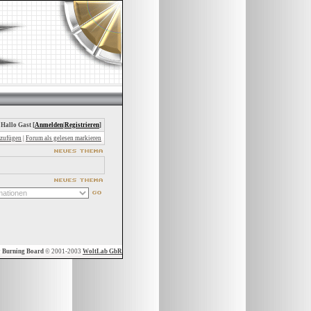
 Hallo Gast [
Anmelden
|
Registrieren
]
nzufügen
|
Forum als gelesen markieren
y
Burning Board
© 2001-2003
WoltLab GbR