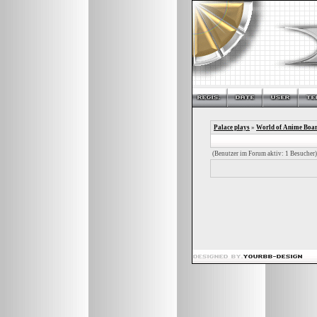
Palace plays
»
World of Anime Boa
(Benutzer im Forum aktiv: 1 Besucher)