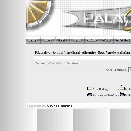
Palace plays
»
World of Anime Board
»
Allgemeines, News, Aktuelles und Inform
(Benutzer im Forum aktiv: 1 Besucher)
Keine Themen seit
Neue Beiträge
(
Mehr
Keine neuen Beiträge
(
Mehr