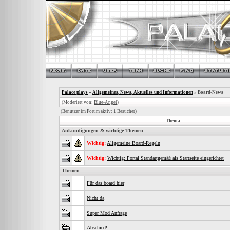
Palace plays
»
Allgemeines, News, Aktuelles und Informationen
» Board-News
(Moderiert von:
Blue-Angel
)
(Benutzer im Forum aktiv: 1 Besucher)
Thema
Ankündigungen & wichtige Themen
Wichtig:
Allgemeine Board-Regeln
Wichtig:
Wichtig: Portal Standartgemäß als Startseite eingerichtet
Themen
Für das board hier
Nicht da
Super Mod Anfrage
Abschied!