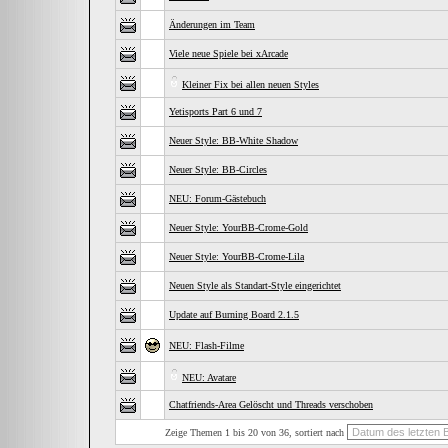
Änderungen im Team
Viele neue Spiele bei xArcade
Kleiner Fix bei allen neuen Styles
Yetisports Part 6 und 7
Neuer Style: BB-White Shadow
Neuer Style: BB-Circles
NEU: Forum-Gästebuch
Neuer Style: YourBB-Crome-Gold
Neuer Style: YourBB-Crome-Lila
Neuen Style als Standart-Style eingerichtet
Update auf Burning Board 2.1.5
NEU: Flash-Filme
NEU: Avatare
Chatfriends-Area Gelöscht und Threads verschoben
Zeige Themen 1 bis 20 von 36, sortiert nach