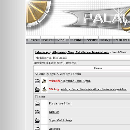
Palace plays
»
Allgemeines, News, Aktuelles und Informationen
» Board-News
(Moderiert von:
Blue-Angel
)
(Benutzer im Forum aktiv: 1 Besucher)
Thema
Ankündigungen & wichtige Themen
Wichtig:
Allgemeine Board-Regeln
Wichtig:
Wichtig: Portal Standartgemäß als Startseite eingerichtet
Themen
Für das board hier
Nicht da
Super Mod Anfrage
Abschied!