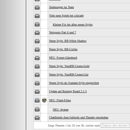
Änderungen im Team
Viele neue Spiele bei xArcade
Kleiner Fix bei allen neuen Styles
Yetisports Part 6 und 7
Neuer Style: BB-White Shadow
Neuer Style: BB-Circles
NEU: Forum-Gästebuch
Neuer Style: YourBB-Crome-Gold
Neuer Style: YourBB-Crome-Lila
Neuen Style als Standart-Style eingerichtet
Update auf Burning Board 2.1.5
NEU: Flash-Filme
NEU: Avatare
Chatfriends-Area Gelöscht und Threads verschoben
Zeige Themen 1 bis 20 von 36, sortiert nach