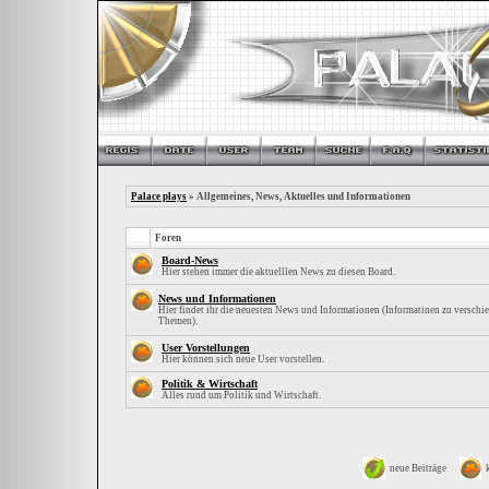
Palace plays
» Allgemeines, News, Aktuelles und Informationen
Foren
Board-News
Hier stehen immer die aktuelllen News zu diesen Board.
News und Informationen
Hier findet ihr die neuesten News und Informationen (Informatinen zu verschi
Themen).
User Vorstellungen
Hier können sich neue User vorstellen.
Politik & Wirtschaft
Alles rund um Politik und Wirtschaft.
neue Beiträge