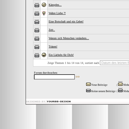
Kämpfen...
Wahre Liebe ?!
Eine Botschaft und ein Gebet!
Zeit..
Warum sich Menschen verändern...
Tränen!
Ein Lächeln für Dich!
Zeige Themen 1 bis 14 von 14, sortiert nach
Forum durchsuchen:
Neue Beiträge
(
Mehr
Keine neuen Beiträge
(
Mehr