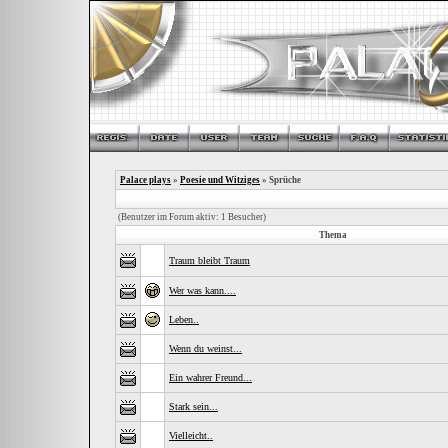
Palace plays
»
Poesie und Witziges
» Sprüche
(Benutzer im Forum aktiv: 1 Besucher)
Thema
Traum bleibt Traum
Wer was kann....
Leben..
Wenn du weinst...
Ein wahrer Freund...
Stark sein...
Vielleicht..