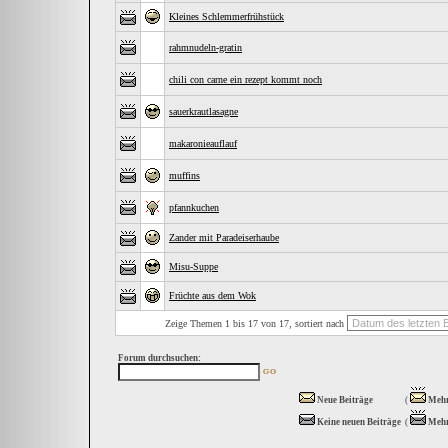
Kleines Schlemmerfrühstück
rahmnudeln-gratin
chili con carne ein rezept kommt noch
sauerkrautlasagne
makaronieauflauf
muffins
pfannkuchen
Zander mit Paradeiserhaube
Misu-Suppe
Früchte aus dem Wok
Zeige Themen 1 bis 17 von 17, sortiert nach
Forum durchsuchen:
Neue Beiträge
(
Mehr
Keine neuen Beiträge
(
Mehr