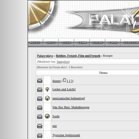
Palace plays
»
Hobbies, Freizeit, Film und Fernseh
» Rezepte
(Moderiert von:
Samtpfote
)
(Benutzer im Forum aktiv: 1 Besucher)
Thema
donuts
(
1
2
3
)
Lecker und Leicht!
mexicanischer bohnentopf
Was fürs Herz: Maikäfersuppe
Sushi
eier
Typischer Apfelstrudel