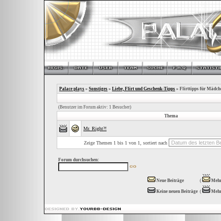
Palace plays
»
Sonstiges
»
Liebe, Flirt und Geschenk-Tipps
» Flirttipps für Mädch
(Benutzer im Forum aktiv: 1 Besucher)
Thema
Mr. Right?!
Zeige Themen 1 bis 1 von 1, sortiert nach
Forum durchsuchen:
Neue Beiträge
(
Mehr
Keine neuen Beiträge
(
Mehr