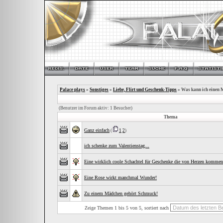
Palace plays
»
Sonstiges
»
Liebe, Flirt und Geschenk-Tipps
» Was kann ich einen 
(Benutzer im Forum aktiv: 1 Besucher)
Thema
Ganz einfach
(
1
2
)
ich schenke zum Valentienstag...
Eine wirklich coole Schachtel für Geschenke die von Herzen kommen
Eine Rose wirkt manchmal Wunder!
Zu einem Mädchen gehört Schmuck!
Zeige Themen 1 bis 5 von 5, sortiert nach