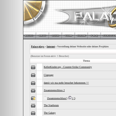
Palace plays
»
Internet
» Vorstellung deiner Webseite oder deines Projektes
(Benutzer im Forum aktiv: 1 Besucher)
Thema
KellerKinder.org - Counter-Strike Community
Clanpage
damit wir ma mehr besucher bekommen ^^
Zusammenschluss 2
Zusammenschluss!
(
1
2
)
The Starforum
The Galaxy