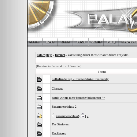
Palace plays
»
Internet
» Vorstellung deiner Webseite oder deines Projektes
(Benutzer im Forum aktiv: 1 Besucher)
Thema
KellerKinder.org - Counter-Strike Community
Clanpage
damit wir ma mehr besucher bekommen ^^
Zusammenschluss 2
Zusammenschluss!
(
1
2
)
The Starforum
The Galaxy