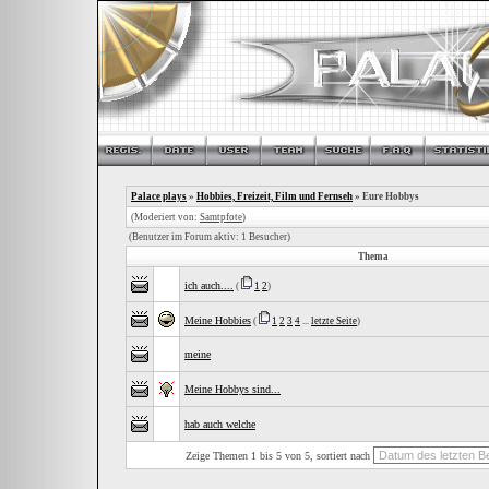
Palace plays
»
Hobbies, Freizeit, Film und Fernseh
» Eure Hobbys
(Moderiert von:
Samtpfote
)
(Benutzer im Forum aktiv: 1 Besucher)
Thema
ich auch....
(
1
2
)
Meine Hobbies
(
1
2
3
4
...
letzte Seite
)
meine
Meine Hobbys sind...
hab auch welche
Zeige Themen 1 bis 5 von 5, sortiert nach