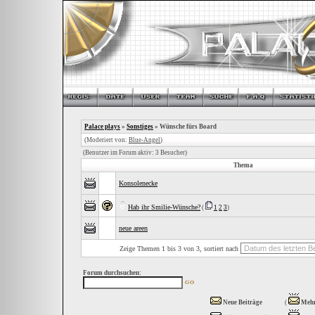
Palace plays
»
Sonstiges
» Wünsche fürs Board
(Moderiert von:
Blue-Angel
)
(Benutzer im Forum aktiv: 3 Besucher)
Thema
Konsolenecke
Hab ihr Smilie-Wünsche?
(
1
2
3
)
neue areen
Zeige Themen 1 bis 3 von 3, sortiert nach
Forum durchsuchen:
Neue Beiträge
(
Mehr