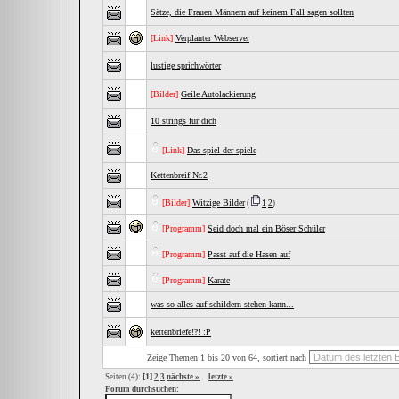
Sätze, die Frauen Männern auf keinem Fall sagen sollten
[Link]
Verplanter Webserver
lustige sprichwörter
[Bilder]
Geile Autolackierung
10 strings für dich
[Link]
Das spiel der spiele
Kettenbreif Nr.2
[Bilder]
Witzige Bilder
(
1
2
)
[Programm]
Seid doch mal ein Böser Schüler
[Programm]
Passt auf die Hasen auf
[Programm]
Karate
was so alles auf schildern stehen kann...
kettenbriefe!?! :P
Zeige Themen 1 bis 20 von 64, sortiert nach
[1]
Seiten (4):
2
3
nächste »
...
letzte »
Forum durchsuchen: