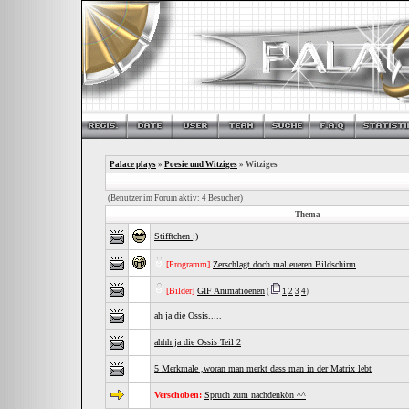
Palace plays
»
Poesie und Witziges
» Witziges
(Benutzer im Forum aktiv: 4 Besucher)
Thema
Stifftchen ;)
[Programm]
Zerschlagt doch mal eueren Bildschirm
[Bilder]
GIF Animatioenen
(
1
2
3
4
)
ah ja die Ossis.....
ahhh ja die Ossis Teil 2
5 Merkmale ,woran man merkt dass man in der Matrix lebt
Verschoben:
Spruch zum nachdenkön ^^