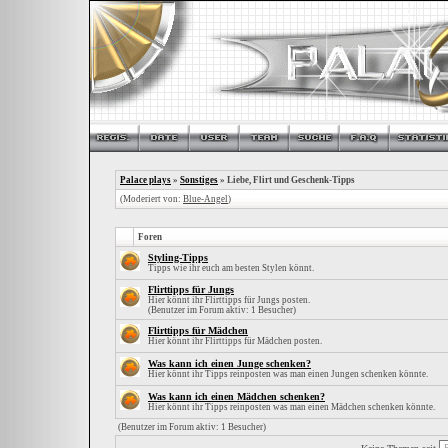
Palace plays
»
Sonstiges
» Liebe, Flirt und Geschenk-Tipps
(Moderiert von:
Blue-Angel
)
Foren
Styling-Tipps
Tipps wie ihr euch am besten Stylen könnt.
Flirttipps für Jungs
Hier könnt ihr Flirttipps für Jungs posten.
(Benutzer im Forum aktiv: 1 Besucher)
Flirttipps für Mädchen
Hier könnt ihr Flirttipps für Mädchen posten.
Was kann ich einen Junge schenken?
Hier könnt ihr Tipps reinposten was man einen Jungen schenken könnte.
Was kann ich einen Mädchen schenken?
Hier könnt ihr Tipps reinposten was man einen Mädchen schenken könnte.
(Benutzer im Forum aktiv: 1 Besucher)