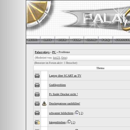
Palace plays
»
PC
» Probleme
(Moderiert von:
hiti23
,
Otto
)
(Benutzer im Forum aktiv: 1 Besucher)
Thema
Laptop über SCART an TV
Grafikproblem
Pc findet Drucker nicht !
Druckerpatrone nachfüllen!
schwarzer bildschirm
(
1
2
)
hängenbleiben
(
1
2
)