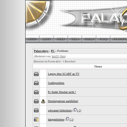
Palace plays
»
PC
» Probleme
(Moderiert von:
hiti23
,
Otto
)
(Benutzer im Forum aktiv: 1 Besucher)
Thema
Laptop über SCART an TV
Grafikproblem
Pc findet Drucker nicht !
Druckerpatrone nachfüllen!
schwarzer bildschirm
(
1
2
)
hängenbleiben
(
1
2
)