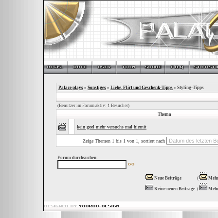
Palace plays
»
Sonstiges
»
Liebe, Flirt und Geschenk-Tipps
» Styling-Tipps
(Benutzer im Forum aktiv: 1 Besucher)
Thema
kein geel mehr versuchs mal hiernit
Zeige Themen 1 bis 1 von 1, sortiert nach
Forum durchsuchen:
Neue Beiträge
(
Mehr
Keine neuen Beiträge
(
Mehr