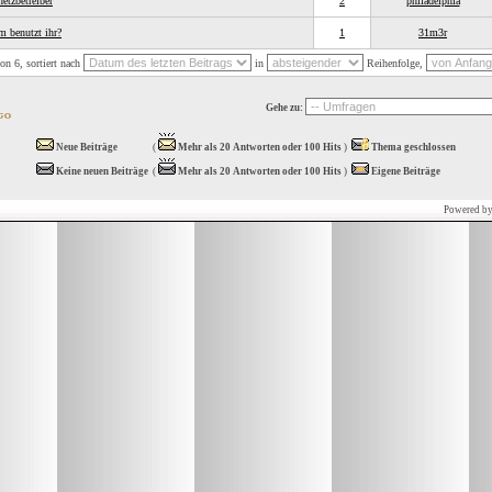
etzbetreiber
2
philadelphia
m benutzt ihr?
1
31m3r
n 6, sortiert nach
in
Reihenfolge,
Gehe zu:
Neue Beiträge
(
Mehr als 20 Antworten oder 100 Hits
)
Thema geschlossen
Keine neuen Beiträge
(
Mehr als 20 Antworten oder 100 Hits
)
Eigene Beiträge
Powered b