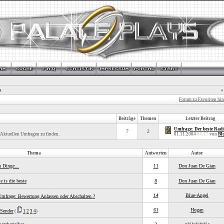
n
»
Forum zu Favoriten hi
Beiträge
Themen
Letzter Beitrag
Umfrage: Der beste Rad
7
2
r Aktuellen Umfragen zu finden.
01.11.2004
04:17
von
Bl
Thema
Antworten
Autor
n Dinge...
11
Don Juan De Gian
e is die beste
8
Don Juan De Gian
14
Blue-Angel
Umfrage: Bewertung Anlassen oder Abschalten ?
61
Hogan
-Sender
(
1
2
3
4
)