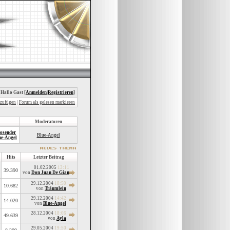
 Hallo Gast [
Anmelden
|
Registrieren
]
nzufügen
|
Forum als gelesen markieren
Moderatoren
iosender
Blue-Angel
ue-Angel
Hits
Letzter Beitrag
01.02.2005
13:11
39.390
von
Don Juan De Gian
29.12.2004
18:50
10.682
von
Träumlein
29.12.2004
14:42
14.020
von
Blue-Angel
28.12.2004
18:06
49.639
von
Ayla
29.05.2004
19:50