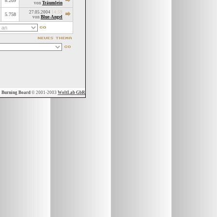
8.209
von
Träumlein
27.05.2004
14:59
5.758
von
Blue-Angel
y
Burning Board
© 2001-2003
WoltLab GbR