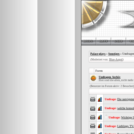
Palace plays
»
Sonstiges
» Umfrage
(Moderiert von:
Blue-Angel
)
Foren
Umfragen Archiv
Hier sind die alten, nicht meh
(Benutzer im Forum aktiv: 2 Besucher)
Umfrage:
Die nervigste
Umfrage:
welche konsol
Umfrage:
Wichtige 
Umfrage:
Lieblings TV