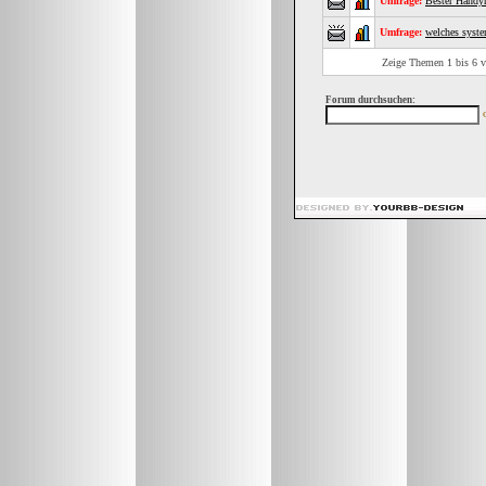
Umfrage:
Bester Handyn
Umfrage:
welches syste
Zeige Themen 1 bis 6 vo
Forum durchsuchen: