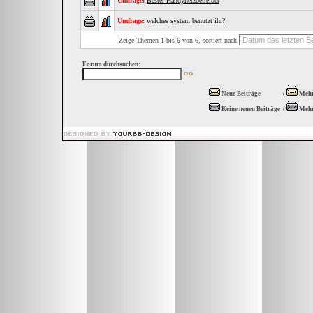
Umfrage:
Bester Handynetzbetreiber
Umfrage:
welches system benutzt ihr?
Zeige Themen 1 bis 6 von 6, sortiert nach
Forum durchsuchen:
Neue Beiträge
(
Mehr
Keine neuen Beiträge
(
Mehr