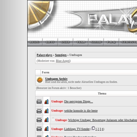
Palace plays
»
Sonstiges
» Umfragen
(Moderiert von:
Blue-Angel
)
Foren
Umfragen Archiv
Hier sind die alten, nicht mehr Aktuellen Umfragen zu finden.
(Benutzer im Forum aktiv: 1 Besucher)
Thema
Umfrage:
Die nervigsten Dinge...
Umfrage:
welche konsole is die beste
Umfrage:
Wichtige Umfrage: Bewertung Anlassen oder Abschalten
Umfrage:
Lieblings TV-Sender
(
1
2
3
4
)