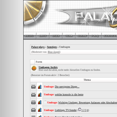
Palace plays
»
Sonstiges
» Umfragen
(Moderiert von:
Blue-Angel
)
Foren
Umfragen Archiv
Hier sind die alten, nicht mehr Aktuellen Umfragen zu finden.
(Benutzer im Forum aktiv: 2 Besucher)
Thema
Umfrage:
Die nervigsten Dinge...
Umfrage:
welche konsole is die beste
Umfrage:
Wichtige Umfrage: Bewertung Anlassen oder Abschalten
Umfrage:
Lieblings TV-Sender
(
1
2
3
4
)