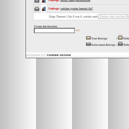
Umfrage:
Bester Handynetzbetreiber
Umfrage:
welches system benutzt ihr?
Zeige Themen 1 bis 6 von 6, sortiert nach
Forum durchsuchen:
Neue Beiträge
(
Mehr
Keine neuen Beiträge
(
Mehr