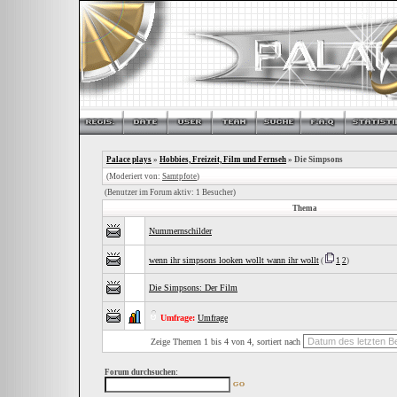
Palace plays
»
Hobbies, Freizeit, Film und Fernseh
» Die Simpsons
(Moderiert von:
Samtpfote
)
(Benutzer im Forum aktiv: 1 Besucher)
Thema
Nummernschilder
wenn ihr simpsons looken wollt wann ihr wollt
(
1
2
)
Die Simpsons: Der Film
Umfrage:
Umfrage
Zeige Themen 1 bis 4 von 4, sortiert nach
Forum durchsuchen: