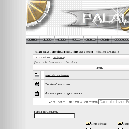
Palace plays
»
Hobbies, Freizeit, Film und Fernseh
» Peinliche Ereignisse
(Moderiert von:
Samtpfote
)
(Benutzer im Forum aktiv: 1 Besucher)
Thema
peinliche sauftouren
Der Anrufbeantworter
das muss peinlich gewesen sein
Zeige Themen 1 bis 3 von 3, sortiert nach
Forum durchsuchen:
Neue Beiträge
(
Mehr