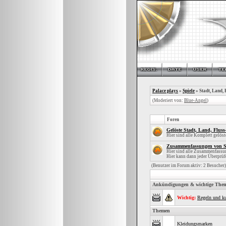
Palace plays
»
Spiele
» Stadt, Land, F
(Moderiert von:
Blue-Angel
)
Foren
Gelöste Stadt, Land, Fluss
Hier sind alle Komplett gelöst
Zusammenfassungen von St
Hier sind alle Zusammenfassun
Hier kann dann jeder Überprüfe
(Benutzer im Forum aktiv: 2 Besucher)
Ankündigungen & wichtige The
Wichtig:
Regeln und ku
Themen
Kleidungsmarken