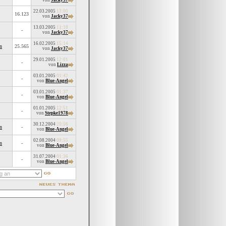
von
Jacky37
22.03.2005
13:00
16.123
von
Jacky37
13.03.2005
11:18
-
von
Jacky37
16.02.2005
15:14
n
25.565
von
Jacky37
29.01.2005
12:01
-
von
Lizza
03.01.2005
01:42
-
von
Blue-Angel
03.01.2005
01:37
-
von
Blue-Angel
01.01.2005
12:51
-
von
Stepke1978
30.12.2004
20:56
n
-
von
Blue-Angel
02.08.2004
09:55
n
-
von
Blue-Angel
31.07.2004
01:36
-
von
Blue-Angel