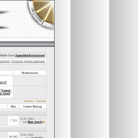
 Hallo Gast [
Anmelden
|
Registrieren
]
nzufügen
|
Forum als gelesen markieren
Moderatoren
cky37
 "Namen"
ue-Angel
Hits
Letzter Beitrag
22.07.2004
23:15
7.763
von
Blue-Angel
10.05.2005
16:02
44.045