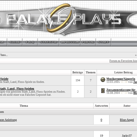
luss...
»
Forum zu Favoriten hi
Beiträge
Themen
Letzter Beitrag
-Spiele
Musikgruppe/SängerIn
194
7
en Stadt, Land, Fluss-Spiele zu finden.
13.03.2005
11:18
von
Ja
adt, Land, Fluss-Spielen
Zussammenfassung für:
2
2
gen von gelösten Stadt, Land, Fluss-Spielen zu Finden.
16.08.2004
17:14
von
Bl
n ob nicht einer was Falsches Gepostet hat.
Thema
Antworten
Autor
men
rze Anleitung
0
Blue-Angel
19
Jacky37