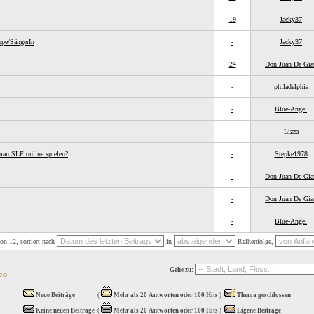
19
Jacky37
pe/SängerIn
-
Jacky37
24
Don Juan De Gia
-
philadelphia
-
Blue-Angel
-
Lizza
an SLF online spielen?
-
Stepke1978
-
Don Juan De Gia
-
Don Juan De Gia
-
Blue-Angel
on 12, sortiert nach
in
Reihenfolge,
Gehe zu:
Neue Beiträge
(
Mehr als 20 Antworten oder 100 Hits
)
Thema geschlossen
Keine neuen Beiträge
(
Mehr als 20 Antworten oder 100 Hits
)
Eigene Beiträge