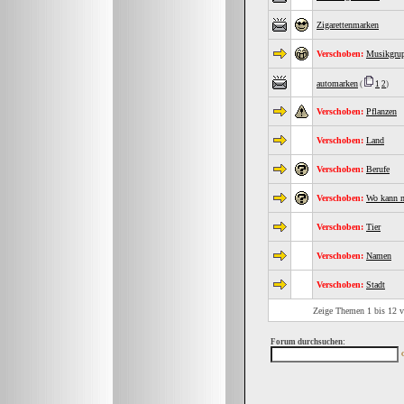
Zigarettenmarken
Verschoben:
Musikgrup
automarken
(
1
2
)
Verschoben:
Pflanzen
Verschoben:
Land
Verschoben:
Berufe
Verschoben:
Wo kann m
Verschoben:
Tier
Verschoben:
Namen
Verschoben:
Stadt
Zeige Themen 1 bis 12 v
Forum durchsuchen: