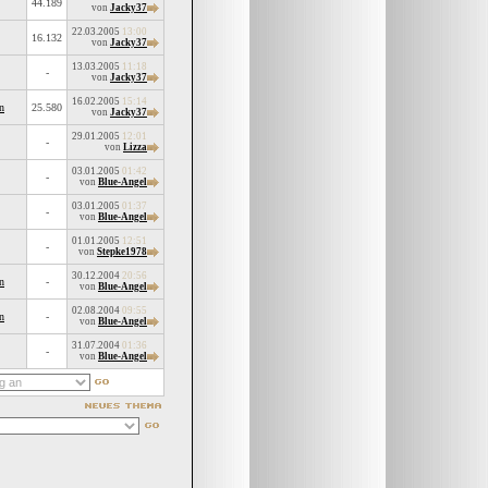
44.189
von
Jacky37
22.03.2005
13:00
16.132
von
Jacky37
13.03.2005
11:18
-
von
Jacky37
16.02.2005
15:14
n
25.580
von
Jacky37
29.01.2005
12:01
-
von
Lizza
03.01.2005
01:42
-
von
Blue-Angel
03.01.2005
01:37
-
von
Blue-Angel
01.01.2005
12:51
-
von
Stepke1978
30.12.2004
20:56
n
-
von
Blue-Angel
02.08.2004
09:55
n
-
von
Blue-Angel
31.07.2004
01:36
-
von
Blue-Angel