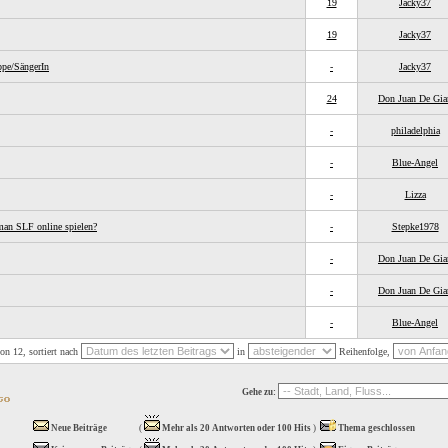
19
Jacky37
19
Jacky37
pe/SängerIn
-
Jacky37
24
Don Juan De Gia
-
philadelphia
-
Blue-Angel
-
Lizza
an SLF online spielen?
-
Stepke1978
-
Don Juan De Gia
-
Don Juan De Gia
-
Blue-Angel
on 12, sortiert nach
in
Reihenfolge,
Gehe zu:
Neue Beiträge
(
Mehr als 20 Antworten oder 100 Hits
)
Thema geschlossen