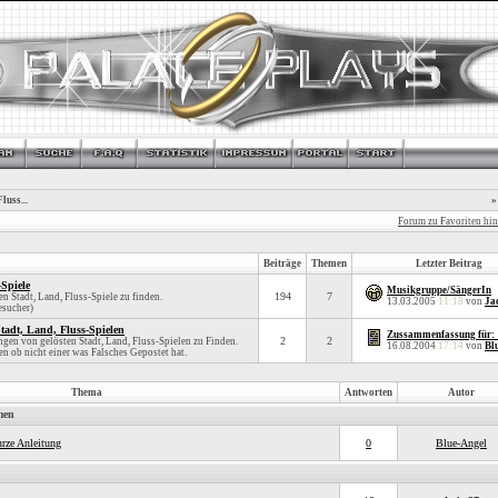
luss...
»
Forum zu Favoriten hi
Beiträge
Themen
Letzter Beitrag
-Spiele
Musikgruppe/SängerIn
194
7
en Stadt, Land, Fluss-Spiele zu finden.
13.03.2005
11:18
von
Ja
esucher)
adt, Land, Fluss-Spielen
Zussammenfassung für:
2
2
gen von gelösten Stadt, Land, Fluss-Spielen zu Finden.
16.08.2004
17:14
von
Bl
n ob nicht einer was Falsches Gepostet hat.
Thema
Antworten
Autor
men
rze Anleitung
0
Blue-Angel