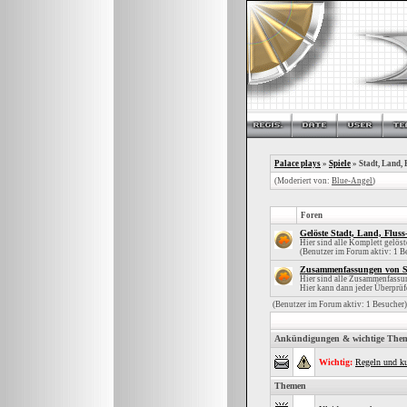
Palace plays
»
Spiele
» Stadt, Land, F
(Moderiert von:
Blue-Angel
)
Foren
Gelöste Stadt, Land, Fluss
Hier sind alle Komplett gelöst
(Benutzer im Forum aktiv: 1 B
Zusammenfassungen von St
Hier sind alle Zusammenfassun
Hier kann dann jeder Überprüfe
(Benutzer im Forum aktiv: 1 Besucher)
Ankündigungen & wichtige The
Wichtig:
Regeln und ku
Themen