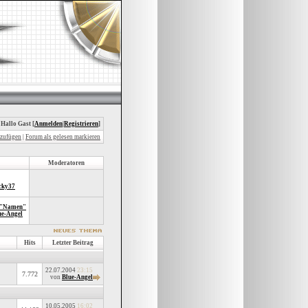
 Hallo Gast [
Anmelden
|
Registrieren
]
nzufügen
|
Forum als gelesen markieren
Moderatoren
cky37
 "Namen"
ue-Angel
Hits
Letzter Beitrag
22.07.2004
23:15
7.772
von
Blue-Angel
10.05.2005
16:02