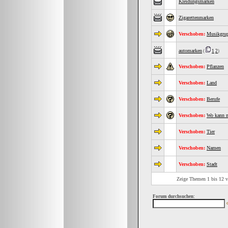
Kleidungsmarken
Zigarettenmarken
Verschoben:
Musikgrup
automarken
(
1
2
)
Verschoben:
Pflanzen
Verschoben:
Land
Verschoben:
Berufe
Verschoben:
Wo kann m
Verschoben:
Tier
Verschoben:
Namen
Verschoben:
Stadt
Zeige Themen 1 bis 12 v
Forum durchsuchen: