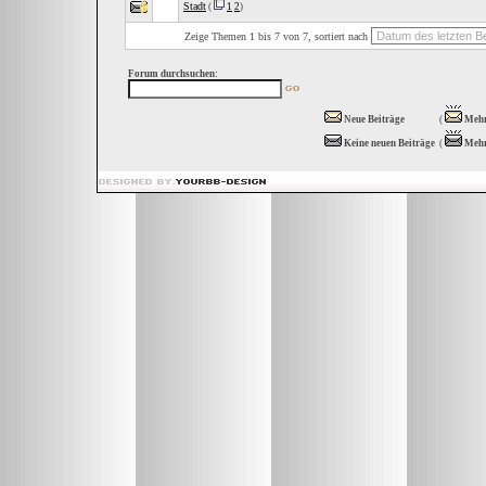
Stadt
(
1
2
)
Zeige Themen 1 bis 7 von 7, sortiert nach
Forum durchsuchen:
Neue Beiträge
(
Mehr
Keine neuen Beiträge
(
Mehr