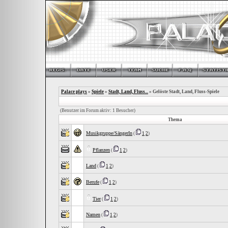
Palace plays
»
Spiele
»
Stadt, Land, Fluss...
» Gelöste Stadt, Land, Fluss-Spiele
(Benutzer im Forum aktiv: 1 Besucher)
Thema
Musikgruppe/SängerIn
(
1
2
)
Pflanzen
(
1
2
)
Land
(
1
2
)
Berufe
(
1
2
)
Tier
(
1
2
)
Namen
(
1
2
)