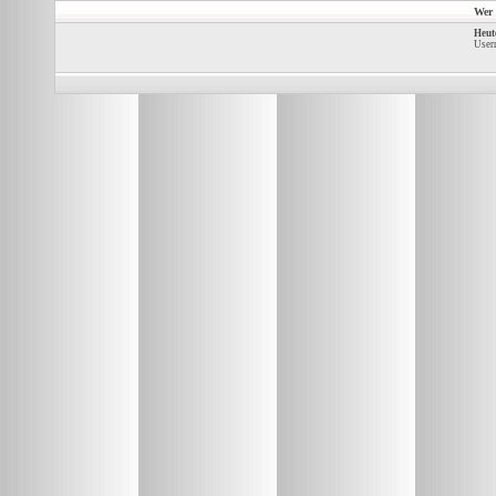
Wer 
Heut
Usern