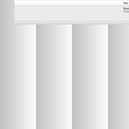
Wer 
Heut
Usern