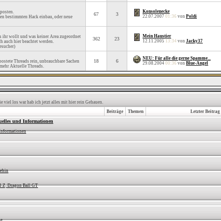
Konsolenecke
posten.
67
3
22.07.2007
01:36
von
Poldi
inen bestimmten Hack einbau, oder neue
Mein Haustier
as ihr wollt und was keiner Area zugeordnet
362
23
12.11.2005
13:34
von
Jacky37
ch auch hier beachtet werden.
esucher)
NEU: Für alle die gerne Spamme...
18
6
ostete Threads rein, unbrauchbare Sachen
29.08.2004
00:36
von
Blue-Angel
 mehr Aktuelle Threads.
viel los war hab ich jetzt alles mit hier rein Gehauen.
Beiträge
Themen
Letzter Beitrag
uelles und Informationen
Informationen
iebin
l Z, Dragon Ball GT
ne