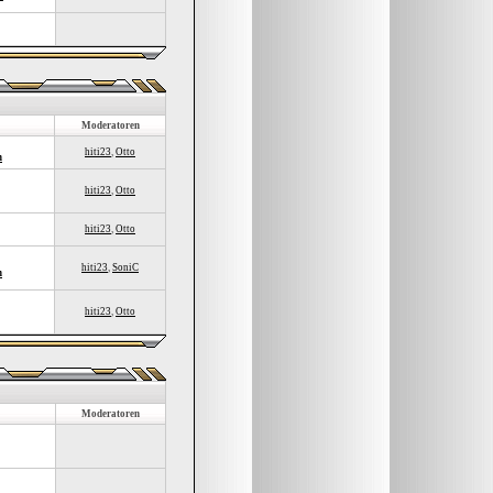
Moderatoren
hiti23
,
Otto
n
hiti23
,
Otto
hiti23
,
Otto
hiti23
,
SoniC
n
hiti23
,
Otto
Moderatoren