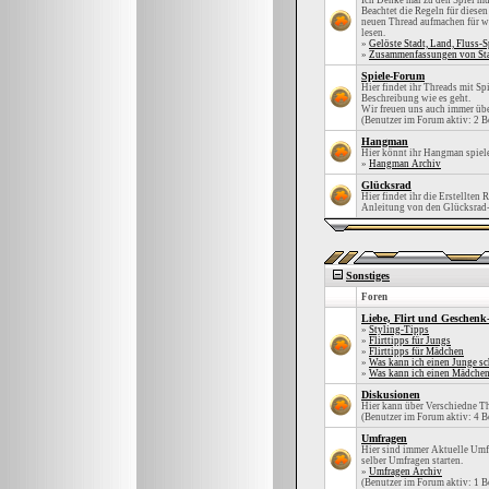
Ich Denke mal zu den Spiel mu
Beachtet die Regeln für diesen
neuen Thread aufmachen für was
lesen.
»
Gelöste Stadt, Land, Fluss-S
»
Zusammenfassungen von Stad
Spiele-Forum
Hier findet ihr Threads mit Spi
Beschreibung wie es geht.
Wir freuen uns auch immer übe
(Benutzer im Forum aktiv: 2 B
Hangman
Hier könnt ihr Hangman spiel
»
Hangman Archiv
Glücksrad
Hier findet ihr die Erstellten 
Anleitung von den Glücksrad-
Sonstiges
Foren
Liebe, Flirt und Geschenk
»
Styling-Tipps
»
Flirttipps für Jungs
»
Flirttipps für Mädchen
»
Was kann ich einen Junge s
»
Was kann ich einen Mädche
Diskusionen
Hier kann über Verschiedne T
(Benutzer im Forum aktiv: 4 B
Umfragen
Hier sind immer Aktuelle Umfr
selber Umfragen starten.
»
Umfragen Archiv
(Benutzer im Forum aktiv: 1 B