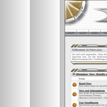
Willkommen im Palace plays
Sie sind nicht angemeldet. Wenn dies 
registriert sein, um alle Funktio
Registrierungsprozess. Um Beiträge zu 
Allgemeines, News, Aktuelles
Foren
Board-News
Hier stehen immer die aktuell
News und Informationen
Hier findet ihr die neuesten 
verschiedenen Themen).
(Benutzer im Forum aktiv: 3 B
User Vorstellungen
Hier können sich neue User vo