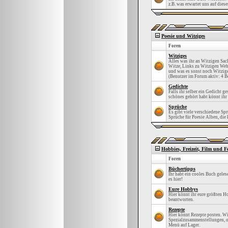
z.B. was erwartet uns auf diese
Poesie und Witziges
Foren
Witziges
Alles was ihr an Witzigen Sach
Witze, Links zu Witzigen Webs
und was es sonst noch Witzige
(Benutzer im Forum aktiv: 4 B
Gedichte
Falls ihr selber ein Gedicht g
schönes gehört habt könnt ihr 
Sprüche
Es gibt viele verschiedene Sp
Sprüche für Poesie Alben, die k
Hobbies, Freizeit, Film und F
Foren
Büchertipps
Ihr habt ein cooles Buch gele
es hier!
Eure Hobbys
Hier könnt ihr eure größten H
beantworten.
Rezepte
Hier könnt Rezepte posten. Wi
Spezialzusammenstellungen, od
Menü auf Lager.