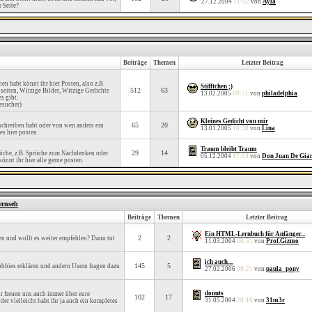
27.12.2004
11:52
von
Ayla
r Seite?
Beiträge
Themen
Letzter Beitrag
en habt könnt ihr hier Posten, also z.B.
Stifftchen ;)
512
63
eiten, Witzige Bilder, Witzige Gedichte
13.02.2005
09:51
von
philadelphia
s gibt.
esucher)
Kleines Gedicht von mir
65
20
eschreiben habt oder von wen anders ein
13.01.2005
16:38
von
Lina
es hier posten.
Traum bleibt Traum
29
14
rüche, z.B. Sprüche zum Nachdenken oder
05.12.2004
17:53
von
Don Juan De Gia
önnt ihr hier alle gerne posten.
ernseh
Beiträge
Themen
Letzter Beitrag
Ein HTML-Lernbuch für Anfänger...
2
2
sen und wollt es weiter empfehlen? Dann tut
11.03.2004
00:51
von
Prof.Gizmo
ich auch....
145
5
obbies erklären und andern Usern fragen dazu
27.02.2006
09:21
von
paula_pony
donuts
r freuen uns auch immer über eure
102
17
31.05.2004
20:18
von
31m3r
er vielleicht habt ihr ja auch ein kompletes