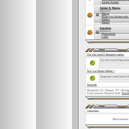
»
Andere Animes
Anime & Manga
Inklusive:
»
Manga
»
Bilder von Animes oder
»
Fanfics
»
Fanarts
Sonstiges
Inklusive:
»
Quasselecke
»
Links
Zur Zeit sind 63 Benutzer online.
Zur Zeit sind 63 Besuche
Wer war Heute Online ?
Insgesamt waren heute s
Statistik
Mitglieder: 92 | Themen: 927 | Beiträ
Unser neuestes Mitglied heißt:
PeterW
Anmelden
Benutzername: