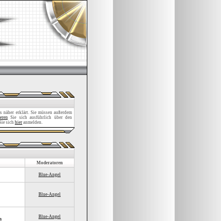
 näher erklärt. Sie müssen außerdem
eren
Sie sich ausführlich über den
Sie sich
hier
anmelden.
Moderatoren
Blue-Angel
Blue-Angel
Blue-Angel
n