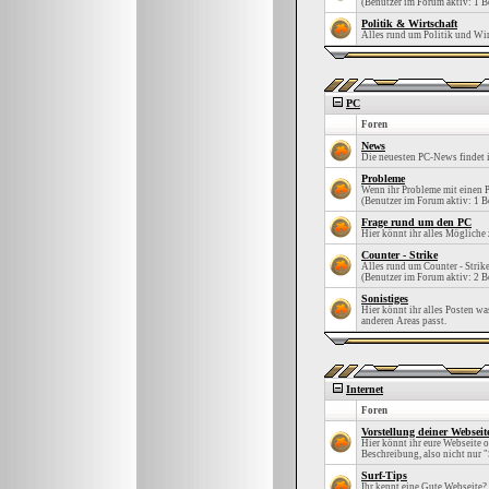
(Benutzer im Forum aktiv: 1 B
Politik & Wirtschaft
Alles rund um Politik und Wir
PC
Foren
News
Die neuesten PC-News findet i
Probleme
Wenn ihr Probleme mit einen P
(Benutzer im Forum aktiv: 1 B
Frage rund um den PC
Hier könnt ihr alles Mögliche 
Counter - Strike
Alles rund um Counter - Strike
(Benutzer im Forum aktiv: 2 B
Sonistiges
Hier könnt ihr alles Posten wa
anderen Areas passt.
Internet
Foren
Vorstellung deiner Webseit
Hier könnt ihr eure Webseite od
Beschreibung, also nicht nur "
Surf-Tips
Ihr kennt eine Gute Webseite? 