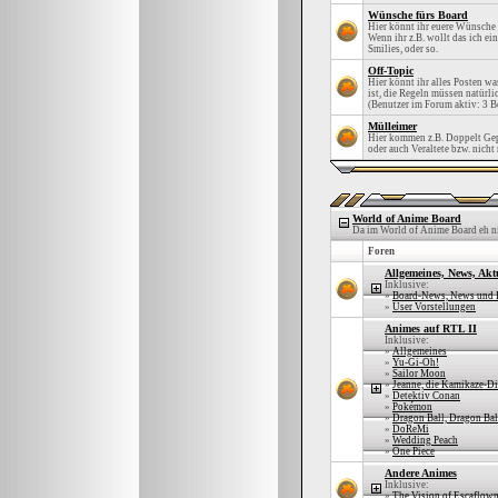
Wünsche fürs Board
Hier könnt ihr euere Wünsche 
Wenn ihr z.B. wollt das ich e
Smilies, oder so.
Off-Topic
Hier könnt ihr alles Posten w
ist, die Regeln müssen natürli
(Benutzer im Forum aktiv: 3 B
Mülleimer
Hier kommen z.B. Doppelt Gep
oder auch Veraltete bzw. nicht
World of Anime Board
Da im World of Anime Board eh nie 
Foren
Allgemeines, News, Akt
Inklusive:
»
Board-News, News und 
»
User Vorstellungen
Animes auf RTL II
Inklusive:
»
Allgemeines
»
Yu-Gi-Oh!
»
Sailor Moon
»
Jeanne, die Kamikaze-D
»
Detektiv Conan
»
Pokémon
»
Dragon Ball, Dragon Bal
»
DoReMi
»
Wedding Peach
»
One Piece
Andere Animes
Inklusive:
»
The Vision of Escaflow