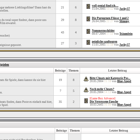
voll genial find ich.....
21
6
sogar mehrere Lieblingsfilme? Dann hast du
15.04.2005
13:52
von
Jacky37
stellen.
Die Purpurnen Flüsse 1 und 2
29
8
 du total super findest, dann poste uns
26.04.2005
22:27
von
Slimmy
Film erwartet.
Nummernschilder
43
4
08.07.2004
17:51
von
Träumlein
esucher)
peinliche sauftouren
27
3
11.01.2005
15:58
von
Jacky37
eignisse gepostet.
Spielen
Beiträge
Themen
Letzter Beitrag
Bitte Cheats mit Kategorie Pos...
19
8
ats für Spiele, dann kannst du sie hier
20.05.2004
15:18
von
Blue-Angel
Noch mehr Cheats?
7
5
20.05.2004
14:13
von
Blue-Angel
en.
[Game Boy Advance]
35
2
Die Vergessene Epoche
heats finden, dann Poste es einfach mal hier,
18.03.2005
16:00
von
Blue-Angel
n Spiel.
Beiträge
Themen
Letzter Beitrag