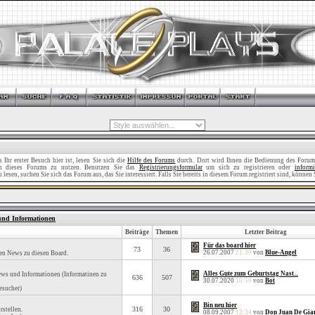
Ihr erster Besuch hier ist, lesen Sie sich die
Hilfe des Forums
durch. Dort wird Ihnen die Bedienung des Forums
nen dieses Forums zu nutzen. Benutzen Sie das
Registrierungsformular
um sich zu registrieren oder
informi
lesen, suchen Sie sich das Forum aus, das Sie interessiert. Falls Sie bereits in diesem Forum registriert sind, können 
 und Informationen
Beiträge
Themen
Letzter Beitrag
Für das board hier
73
36
26.07.2007
21:30
von
Blue-Angel
len News zu diesen Board.
Alles Gute zum Geburtstag Nast...
News und Informationen (Informatinen zu
636
507
30.07.2020
16:50
von
Bot
esucher)
Bin neu hier
316
30
rstellen.
08.09.2007
13:34
von
Don Juan De Gia