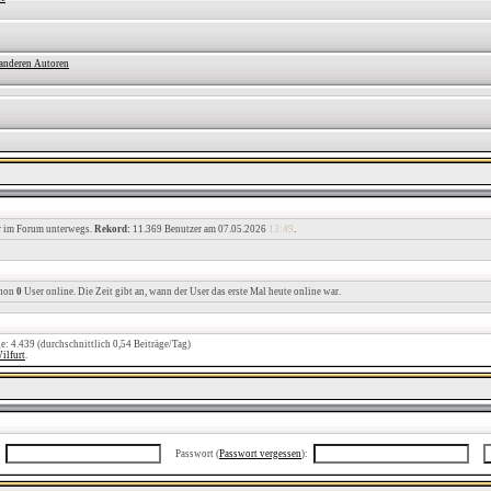
 anderen Autoren
r im Forum unterwegs.
Rekord:
11.369 Benutzer am 07.05.2026
13:49
.
chon
0
User online. Die Zeit gibt an, wann der User das erste Mal heute online war.
ge: 4.439 (durchschnittlich 0,54 Beiträge/Tag)
ilfurt
.
Passwort (
Passwort vergessen
):