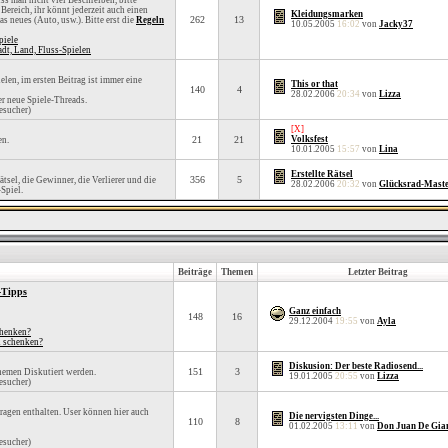
ss man nicht viel Beschreiben, bitte
 Bereich, ihr könnt jederzeit auch einen
Kleidungsmarken
262
13
 neues (Auto, usw.). Bitte erst die
Regeln
10.05.2005
16:02
von
Jacky37
piele
t, Land, Fluss-Spielen
elen, im ersten Beitrag ist immer eine
This or that
140
4
28.02.2006
20:34
von
Lizza
r neue Spiele-Threads.
esucher)
[X]
21
21
Volksfest
en.
10.01.2005
15:57
von
Lina
Erstellte Rätsel
356
5
Rätsel, die Gewinner, die Verlierer und die
28.02.2006
20:32
von
Glücksrad-Mast
Spiel.
Beiträge
Themen
Letzter Beitrag
-Tipps
Ganz einfach
148
16
29.12.2004
19:55
von
Ayla
chenken?
n schenken?
Diskusion: Der beste Radiosend...
151
3
hemen Diskutiert werden.
19.01.2005
20:55
von
Lizza
esucher)
agen enthalten. User können hier auch
Die nervigsten Dinge...
110
8
01.02.2005
13:11
von
Don Juan De Gia
esucher)