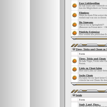
Eure Lieblingsfilme
Ihr hab einen oder vielleicht 
hier die Möglichkeit sie Vorzu
Filmtipps
Wenn du einen Film weisst den
einfach mal was uns in diesen 
Die Simpsons
Was ist los in Springfield?!
(Benutzer im Forum aktiv: 1 B
Peinliche Ereignisse
Hier werden alle peinlichen Er
Tipps, Tricks und Cheats zu 
Foren
Tipps, Tricks und Cheats
Ihr habt Tipps, Tricks oder Che
Posten.
Links zu Cheat-Seiten
Hier sind Links zu Cheat-Seit
Suche Cheats
Du kannt für ein Spiel keine C
vileicht hat wer Cheats für dei
Spiele
Foren
Stadt, Land, Fluss...