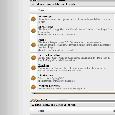
Hobbies, Freizeit, Film und Fernseh
Foren
Büchertipps
Ihr habt ein cooles Buch gelesen und wollt es weiter empfehlen? Dann tut
es hier!
Eure Hobbys
Hier könnt ihr eure größten Hobbies erklären und andern Usern fragen dazu
beantworten.
(Benutzer im Forum aktiv: 1 Besucher)
Rezepte
Hier könnt Rezepte posten. Wir freuen uns auch immer über eure
Spezialzusammenstellungen, oder vielleicht habt ihr ja auch ein kompletes
Menü auf Lager.
(Benutzer im Forum aktiv: 1 Besucher)
Eure Lieblingsfilme
Ihr hab einen oder vielleicht sogar mehrere Lieblingsfilme? Dann hast du
hier die Möglichkeit sie Vorzustellen.
Filmtipps
Wenn du einen Film weisst den du total super findest, dann poste uns
einfach mal was uns in diesen Film erwartet.
Die Simpsons
Was ist los in Springfield?!
(Benutzer im Forum aktiv: 2 Besucher)
Peinliche Ereignisse
Hier werden alle peinlichen Ereignisse gepostet.
Tipps, Tricks und Cheats zu Spielen
Foren
B