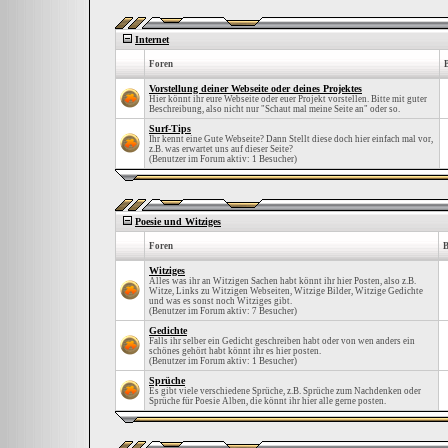
Internet
Foren
Vorstellung deiner Webseite oder deines Projektes
Hier könnt ihr eure Webseite oder euer Projekt vorstellen. Bitte mit guter
Beschreibung, also nicht nur "Schaut mal meine Seite an" oder so.
Surf-Tips
Ihr kennt eine Gute Webseite? Dann Stellt diese doch hier einfach mal vor,
z.B. was erwartet uns auf dieser Seite?
(Benutzer im Forum aktiv: 1 Besucher)
Poesie und Witziges
Foren
B
Witziges
Alles was ihr an Witzigen Sachen habt könnt ihr hier Posten, also z.B.
Witze, Links zu Witzigen Webseiten, Witzige Bilder, Witzige Gedichte
und was es sonst noch Witziges gibt.
(Benutzer im Forum aktiv: 7 Besucher)
Gedichte
Falls ihr selber ein Gedicht geschreiben habt oder von wen anders ein
schönes gehört habt könnt ihr es hier posten.
(Benutzer im Forum aktiv: 1 Besucher)
Sprüche
Es gibt viele verschiedene Sprüche, z.B. Sprüche zum Nachdenken oder
Sprüche für Poesie Alben, die könnt ihr hier alle gerne posten.