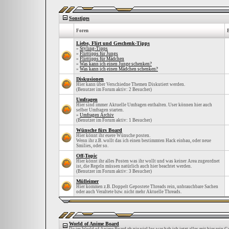
Sonstiges
Foren
Liebe, Flirt und Geschenk-Tipps
»
Styling-Tipps
»
Flirttipps für Jungs
»
Flirttipps für Mädchen
»
Was kann ich einen Junge schenken?
»
Was kann ich einen Mädchen schenken?
Diskusionen
Hier kann über Verschiedne Themen Diskutiert werden.
(Benutzer im Forum aktiv: 2 Besucher)
Umfragen
Hier sind immer Aktuelle Umfragen enthalten. User können hier auch
selber Umfragen starten.
»
Umfragen Archiv
(Benutzer im Forum aktiv: 1 Besucher)
Wünsche fürs Board
Hier könnt ihr euere Wünsche posten.
Wenn ihr z.B. wollt das ich einen bestimmten Hack einbau, oder neue
Smilies, oder so.
Off-Topic
Hier könnt ihr alles Posten was ihr wollt und was keiner Area zugeordnet
ist, die Regeln müssen natürlich auch hier beachtet werden.
(Benutzer im Forum aktiv: 3 Besucher)
Mülleimer
Hier kommen z.B. Doppelt Gepostete Threads rein, unbrauchbare Sachen
oder auch Veraltete bzw. nicht mehr Aktuelle Threads.
World of Anime Board