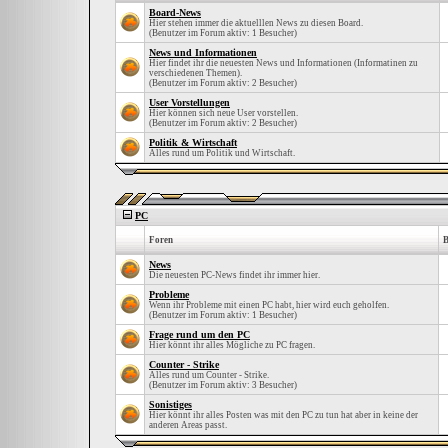
Board-News
Hier stehen immer die aktuelllen News zu diesen Board.
(Benutzer im Forum aktiv: 1 Besucher)
News und Informationen
Hier findet ihr die neuesten News und Informationen (Informatinen zu
verschiedenen Themen).
(Benutzer im Forum aktiv: 2 Besucher)
User Vorstellungen
Hier können sich neue User vorstellen.
(Benutzer im Forum aktiv: 2 Besucher)
Politik & Wirtschaft
Alles rund um Politik und Wirtschaft.
PC
Foren
B
News
Die neuesten PC-News findet ihr immer hier.
Probleme
Wenn ihr Probleme mit einen PC habt, hier wird euch geholfen.
(Benutzer im Forum aktiv: 1 Besucher)
Frage rund um den PC
Hier könnt ihr alles Mögliche zu PC fragen.
Counter - Strike
Alles rund um Counter - Strike.
(Benutzer im Forum aktiv: 3 Besucher)
Sonistiges
Hier könnt ihr alles Posten was mit den PC zu tun hat aber in keine der
anderen Areas passt.