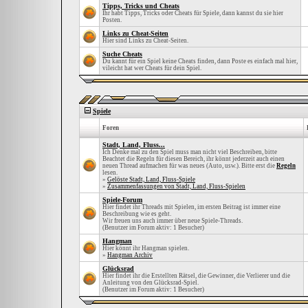
Tipps, Tricks und Cheats
Ihr habt Tipps, Tricks oder Cheats für Spiele, dann kannst du sie hier
Posten.
Links zu Cheat-Seiten
Hier sind Links zu Cheat-Seiten.
Suche Cheats
Du kannt für ein Spiel keine Cheats finden, dann Poste es einfach mal hier,
vileicht hat wer Cheats für dein Spiel.
Spiele
Foren
Stadt, Land, Fluss...
Ich Denke mal zu den Spiel muss man nicht viel Beschreiben, bitte
Beachtet die Regeln für diesen Bereich, ihr könnt jederzeit auch einen
neuen Thread aufmachen für was neues (Auto, usw.). Bitte erst die
Regeln
lesen.
»
Gelöste Stadt, Land, Fluss-Spiele
»
Zusammenfassungen von Stadt, Land, Fluss-Spielen
Spiele-Forum
Hier findet ihr Threads mit Spielen, im ersten Beitrag ist immer eine
Beschreibung wie es geht.
Wir freuen uns auch immer über neue Spiele-Threads.
(Benutzer im Forum aktiv: 1 Besucher)
Hangman
Hier könnt ihr Hangman spielen.
»
Hangman Archiv
Glücksrad
Hier findet ihr die Erstellten Rätsel, die Gewinner, die Verlierer und die
Anleitung von den Glücksrad-Spiel.
(Benutzer im Forum aktiv: 1 Besucher)