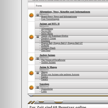
Da im World of Anime Board eh nie viel los war hab ich jetzt alles mit hier rein 
Foren
Allgemeines, News, Aktuelles und Informationen
Inklusive:
»
Board-News, News und Informationen
»
User Vorstellungen
Animes auf RTL II
Inklusive:
»
Allgemeines
»
Yu-Gi-Oh!
»
Sailor Moon
»
Jeanne, die Kamikaze-Diebin
»
Detektiv Conan
»
Pokémon
»
Dragon Ball, Dragon Ball Z, Dragon Ball GT
»
DoReMi
»
Wedding Peach
»
One Piece
Andere Animes
Inklusive:
»
The Vision of Escaflowne
»
Andere Animes
Anime & Manga
Inklusive:
»
Manga
»
Bilder von Animes oder anderen Autoren
»
Fanfics
»
Fanarts
Sonstiges
Inklusive:
»
Quasselecke
»
Links
Zur Zeit sind 68 Benutzer online.