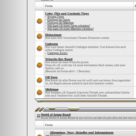
Foren
Liebe, Flirt und Geschenk-Tipps
»
Styling-Tipps
»
Flirttipps für Jungs
»
Flirttipps für Mädchen
»
Was kann ich einen Junge schenken?
»
Was kann ich einen Mädchen schenken?
Diskusionen
Hier kann über Verschiedne Themen Diskutiert werden.
Umfragen
Hier sind immer Aktuelle Umfragen enthalten. User können hier auch
selber Umfragen starten.
»
Umfragen Archiv
Wünsche fürs Board
Hier könnt ihr euere Wünsche posten.
Wenn ihr z.B. wollt das ich einen bestimmten Hack einbau, oder neue
Smilies, oder so.
(Benutzer im Forum aktiv: 1 Besucher)
Off-Topic
Hier könnt ihr alles Posten was ihr wollt und was keiner Area zugeordnet
ist, die Regeln müssen natürlich auch hier beachtet werden.
Mülleimer
Hier kommen z.B. Doppelt Gepostete Threads rein, unbrauchbare Sachen
oder auch Veraltete bzw. nicht mehr Aktuelle Threads.
World of Anime Board
Da im World of Anime Board eh nie viel los war hab ich jetzt alles mit hier rein 
Foren
Allgemeines, News, Aktuelles und Informationen
Inklusive: