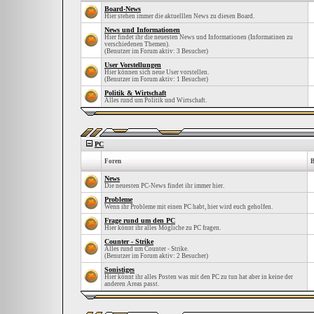
Board-News
Hier stehen immer die aktuelllen News zu diesen Board.
News und Informationen
Hier findet ihr die neuesten News und Informationen (Informatinen zu
verschiedenen Themen).
(Benutzer im Forum aktiv: 3 Besucher)
User Vorstellungen
Hier können sich neue User vorstellen.
(Benutzer im Forum aktiv: 1 Besucher)
Politik & Wirtschaft
Alles rund um Politik und Wirtschaft.
PC
Foren
B
News
Die neuesten PC-News findet ihr immer hier.
Probleme
Wenn ihr Probleme mit einen PC habt, hier wird euch geholfen.
Frage rund um den PC
Hier könnt ihr alles Mögliche zu PC fragen.
Counter - Strike
Alles rund um Counter - Strike.
(Benutzer im Forum aktiv: 2 Besucher)
Sonistiges
Hier könnt ihr alles Posten was mit den PC zu tun hat aber in keine der
anderen Areas passt.