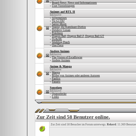
»
Board-News, News und Informationen
»
User Vorstellungen
Animes auf RTL II
Inklusive:
»
Allgemeines
»
Yu-Gi-Oh!
»
Sailor Moon
»
Jeanne, die Kamikaze-Diebin
»
Detektiv Conan
»
Pokémon
»
Dragon Ball, Dragon Ball Z, Dragon Ball GT
»
DoReMi
»
Wedding Peach
»
One Piece
Andere Animes
Inklusive:
»
The Vision of Escaflowne
»
Andere Animes
Anime & Manga
Inklusive:
»
Manga
»
Bilder von Animes oder anderen Autoren
»
Fanfics
»
Fanarts
Sonstiges
Inklusive:
»
Quasselecke
»
Links
Zur Zeit sind 58 Benutzer online.
Zur Zeit sind 58 Besucher im Forum unterwegs.
Rekord:
11.369 Benutze