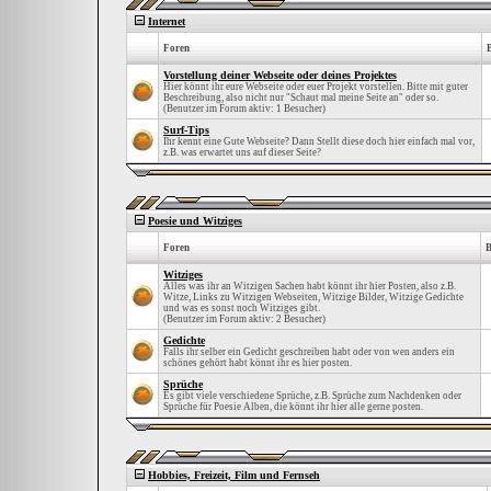
Internet
Foren
Vorstellung deiner Webseite oder deines Projektes
Hier könnt ihr eure Webseite oder euer Projekt vorstellen. Bitte mit guter
Beschreibung, also nicht nur "Schaut mal meine Seite an" oder so.
(Benutzer im Forum aktiv: 1 Besucher)
Surf-Tips
Ihr kennt eine Gute Webseite? Dann Stellt diese doch hier einfach mal vor,
z.B. was erwartet uns auf dieser Seite?
Poesie und Witziges
Foren
B
Witziges
Alles was ihr an Witzigen Sachen habt könnt ihr hier Posten, also z.B.
Witze, Links zu Witzigen Webseiten, Witzige Bilder, Witzige Gedichte
und was es sonst noch Witziges gibt.
(Benutzer im Forum aktiv: 2 Besucher)
Gedichte
Falls ihr selber ein Gedicht geschreiben habt oder von wen anders ein
schönes gehört habt könnt ihr es hier posten.
Sprüche
Es gibt viele verschiedene Sprüche, z.B. Sprüche zum Nachdenken oder
Sprüche für Poesie Alben, die könnt ihr hier alle gerne posten.
Hobbies, Freizeit, Film und Fernseh