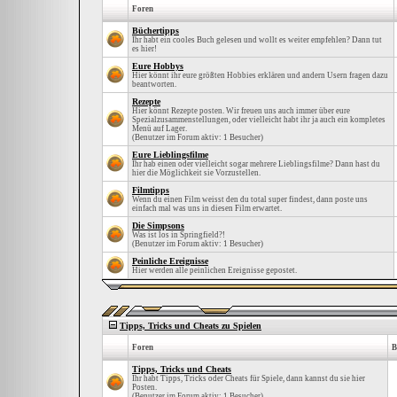
Foren
Büchertipps
Ihr habt ein cooles Buch gelesen und wollt es weiter empfehlen? Dann tut
es hier!
Eure Hobbys
Hier könnt ihr eure größten Hobbies erklären und andern Usern fragen dazu
beantworten.
Rezepte
Hier könnt Rezepte posten. Wir freuen uns auch immer über eure
Spezialzusammenstellungen, oder vielleicht habt ihr ja auch ein kompletes
Menü auf Lager.
(Benutzer im Forum aktiv: 1 Besucher)
Eure Lieblingsfilme
Ihr hab einen oder vielleicht sogar mehrere Lieblingsfilme? Dann hast du
hier die Möglichkeit sie Vorzustellen.
Filmtipps
Wenn du einen Film weisst den du total super findest, dann poste uns
einfach mal was uns in diesen Film erwartet.
Die Simpsons
Was ist los in Springfield?!
(Benutzer im Forum aktiv: 1 Besucher)
Peinliche Ereignisse
Hier werden alle peinlichen Ereignisse gepostet.
Tipps, Tricks und Cheats zu Spielen
Foren
B
Tipps, Tricks und Cheats
Ihr habt Tipps, Tricks oder Cheats für Spiele, dann kannst du sie hier
Posten.
(Benutzer im Forum aktiv: 1 Besucher)