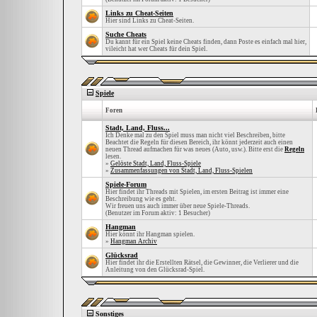
Links zu Cheat-Seiten
Hier sind Links zu Cheat-Seiten.
Suche Cheats
Du kannt für ein Spiel keine Cheats finden, dann Poste es einfach mal hier,
vileicht hat wer Cheats für dein Spiel.
Spiele
Foren
Stadt, Land, Fluss...
Ich Denke mal zu den Spiel muss man nicht viel Beschreiben, bitte
Beachtet die Regeln für diesen Bereich, ihr könnt jederzeit auch einen
neuen Thread aufmachen für was neues (Auto, usw.). Bitte erst die
Regeln
lesen.
»
Gelöste Stadt, Land, Fluss-Spiele
»
Zusammenfassungen von Stadt, Land, Fluss-Spielen
Spiele-Forum
Hier findet ihr Threads mit Spielen, im ersten Beitrag ist immer eine
Beschreibung wie es geht.
Wir freuen uns auch immer über neue Spiele-Threads.
(Benutzer im Forum aktiv: 1 Besucher)
Hangman
Hier könnt ihr Hangman spielen.
»
Hangman Archiv
Glücksrad
Hier findet ihr die Erstellten Rätsel, die Gewinner, die Verlierer und die
Anleitung von den Glücksrad-Spiel.
Sonstiges