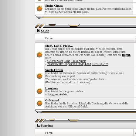
Suche Cheats
Du kannt für ein Spiel keine Cheats finden, dann Poste es einfach mal hier,
vileicht hat wer Cheats für dein Spiel.
Spiele
Foren
Stadt, Land, Fluss...
Ich Denke mal zu den Spiel muss man nicht viel Beschreiben, bitte
Beachtet die Regeln für diesen Bereich, ihr könnt jederzeit auch einen
neuen Thread aufmachen für was neues (Auto, usw.). Bitte erst die
Regeln
lesen.
»
Gelöste Stadt, Land, Fluss-Spiele
»
Zusammenfassungen von Stadt, Land, Fluss-Spielen
Spiele-Forum
Hier findet ihr Threads mit Spielen, im ersten Beitrag ist immer eine
Beschreibung wie es geht.
Wir freuen uns auch immer über neue Spiele-Threads.
(Benutzer im Forum aktiv: 1 Besucher)
Hangman
Hier könnt ihr Hangman spielen.
»
Hangman Archiv
Glücksrad
Hier findet ihr die Erstellten Rätsel, die Gewinner, die Verlierer und die
Anleitung von den Glücksrad-Spiel.
Sonstiges
Foren