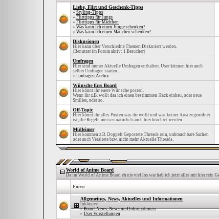
Liebe, Flirt und Geschenk-Tipps
»
Styling-Tipps
»
Flirttipps für Jungs
»
Flirttipps für Mädchen
»
Was kann ich einen Junge schenken?
»
Was kann ich einen Mädchen schenken?
Diskusionen
Hier kann über Verschiedne Themen Diskutiert werden.
(Benutzer im Forum aktiv: 1 Besucher)
Umfragen
Hier sind immer Aktuelle Umfragen enthalten. User können hier auch
selber Umfragen starten.
»
Umfragen Archiv
Wünsche fürs Board
Hier könnt ihr euere Wünsche posten.
Wenn ihr z.B. wollt das ich einen bestimmten Hack einbau, oder neue
Smilies, oder so.
Off-Topic
Hier könnt ihr alles Posten was ihr wollt und was keiner Area zugeordnet
ist, die Regeln müssen natürlich auch hier beachtet werden.
Mülleimer
Hier kommen z.B. Doppelt Gepostete Threads rein, unbrauchbare Sachen
oder auch Veraltete bzw. nicht mehr Aktuelle Threads.
World of Anime Board
Da im World of Anime Board eh nie viel los war hab ich jetzt alles mit hier rein 
Foren
Allgemeines, News, Aktuelles und Informationen
Inklusive:
»
Board-News, News und Informationen
»
User Vorstellungen