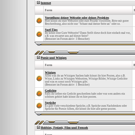
Internet
Foren
Vorstellung deiner Webseite oder deines Projektes
Hier könnt ihr eure Webseite oder euer Projekt vorstellen. Bitte mit guter
Beschreibung, also nicht nur "Schaut mal meine Seite an" oder so.
Surf-Tips
Ihr kennt eine Gute Webseite? Dann Stellt diese doch hier einfach mal vor,
z.B. was erwartet uns auf dieser Seite?
(Benutzer im Forum aktiv: 3 Besucher)
Poesie und Witziges
Foren
B
Witziges
Alles was ihr an Witzigen Sachen habt könnt ihr hier Posten, also z.B.
Witze, Links zu Witzigen Webseiten, Witzige Bilder, Witzige Gedichte
und was es sonst noch Witziges gibt.
(Benutzer im Forum aktiv: 1 Besucher)
Gedichte
Falls ihr selber ein Gedicht geschreiben habt oder von wen anders ein
schönes gehört habt könnt ihr es hier posten.
Sprüche
Es gibt viele verschiedene Sprüche, z.B. Sprüche zum Nachdenken oder
Sprüche für Poesie Alben, die könnt ihr hier alle gerne posten.
Hobbies, Freizeit, Film und Fernseh