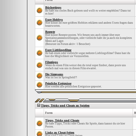
Foren
Büchertipps
Ihr habt ein cooles Buch gelesen und wollt es weiter empfehlen? Dann tut
es hier!
Eure Hobbys
Hier könnt ihr eure größten Hobbies erklären und andern Usern fragen dazu
beantworten.
Rezepte
Hier könnt Rezepte posten. Wir freuen uns auch immer über eure
Spezialzusammenstellungen, oder vielleicht habt ihr ja auch ein kompletes
Menü auf Lager.
(Benutzer im Forum aktiv: 1 Besucher)
Eure Lieblingsfilme
Ihr hab einen oder vielleicht sogar mehrere Lieblingsfilme? Dann hast du
hier die Möglichkeit sie Vorzustellen.
Filmtipps
Wenn du einen Film weisst den du total super findest, dann poste uns
einfach mal was uns in diesen Film erwartet.
Die Simpsons
Was ist los in Springfield?!
Peinliche Ereignisse
Hier werden alle peinlichen Ereignisse gepostet.
Tipps, Tricks und Cheats zu Spielen
Foren
B
Tipps, Tricks und Cheats
Ihr habt Tipps, Tricks oder Cheats für Spiele, dann kannst du sie hier
Posten.
Links zu Cheat-Seiten
Hier sind Links zu Cheat-Seiten.