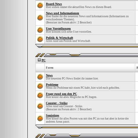
Board-News
Hier stehen immer die aktuelllen News zu diesen Board.
News und Informationen
Hier findet ihr die neuesten News und Informationen (Informatinen zu
verschiedenen Themen).
(Benutzer im Forum aktiv: 2 Besucher)
User Vorstellungen
Hier können sich neue User vorstellen.
Politik & Wirtschaft
Alles rund um Politik und Wirtschaft.
PC
Foren
B
News
Die neuesten PC-News findet ihr immer hier.
Probleme
Wenn ihr Probleme mit einen PC habt, hier wird euch geholfen.
Frage rund um den PC
Hier könnt ihr alles Mögliche zu PC fragen.
Counter - Strike
Alles rund um Counter - Strike.
(Benutzer im Forum aktiv: 2 Besucher)
Sonistiges
Hier könnt ihr alles Posten was mit den PC zu tun hat aber in keine der
anderen Areas passt.