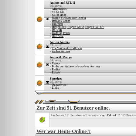
Animes auf RTL II
Inklusive:
»
Allgemeines
»
Yu-Gi-Oh!
»
Sailor Moon
»
Jeanne, die Kamikaze-Diebin
»
Detektiv Conan
»
Pokémon
»
Dragon Ball, Dragon Ball Z, Dragon Ball GT
»
DoReMi
»
Wedding Peach
»
One Piece
Andere Animes
Inklusive:
»
The Vision of Escaflowne
»
Andere Animes
Anime & Manga
Inklusive:
»
Manga
»
Bilder von Animes oder anderen Autoren
»
Fanfics
»
Fanarts
Sonstiges
Inklusive:
»
Quasselecke
»
Links
Zur Zeit sind 51 Benutzer online.
Zur Zeit sind 51 Besucher im Forum unterwegs.
Rekord:
11.369 Benutze
Wer war Heute Online ?